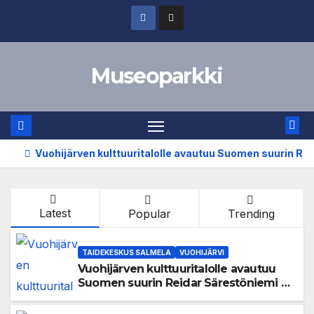
Skip
to
content
Museoparkki
Vuohijärven kulttuuritalolle avautuu Suomen suurin Re
Latest
Popular
Trending
TAIDEKESKUS SALMELA
VUOHIJÄRVI
Vuohijärven kulttuuritalolle avautuu
Suomen suurin Reidar Särestöniemi -
näyttely Reidar Särestöniemi
Experience