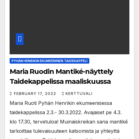
PYHÄN HENRIKIN EKUMEENINEN TAIDEKAPPELI
Maria Ruodin Mantiké-näyttely
Taidekappelissa maaliskuussa
FEBRUARY 17, 2022
KERTTUVALI
Maria Ruoti Pyhän Henrikin ekumeenisessa
taidekappelissa 2.3.- 30.3.2022. Avajaiset pe 4.3.
klo 17.30, tervetuloa! Muinaiskreikan sana mantikē
tarkoittaa tulevaisuuteen katsomista ja yhteyttä