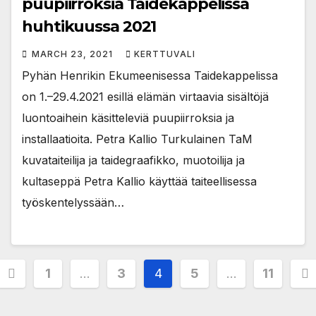
puupiirroksia Taidekappelissa
huhtikuussa 2021
MARCH 23, 2021
KERTTUVALI
Pyhän Henrikin Ekumeenisessa Taidekappelissa
on 1.–29.4.2021 esillä elämän virtaavia sisältöjä
luontoaihein käsitteleviä puupiirroksia ja
installaatioita. Petra Kallio Turkulainen TaM
kuvataiteilija ja taidegraafikko, muotoilija ja
kultaseppä Petra Kallio käyttää taiteellisessa
työskentelyssään…
Posts
1
…
3
4
5
…
11
pagination