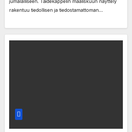
jumalalliseen. Taidekappelin maaliskuun näyttely
rakentuu tiedollisen ja tiedostamattoman…