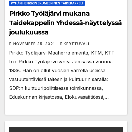
PYHÄN HENRIKIN EKUMEENINEN TAIDEKAPPELI
Pirkko Työläjärvi mukana
Taidekappelin Yhdessä-näyttelyssä
joulukuussa
NOVEMBER 25, 2021
KERTTUVALI
Pirkko Työläjärvi Maaherra emerita, KTM, KTT
h.c. Pirkko Työläjärvi syntyi Jämsässä vuonna
1938. Hän on ollut vuosien varrella useissa
vastuutehtävissä taiteen ja kulttuurin saralla:
SDP:n kulttuuripoliittisessa toimikunnassa,
Eduskunnan kirjastossa, Elokuvasäätiössä,…