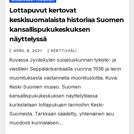
SUOMEN KÄSITYÖN MUSEO
Lottapuvut kertovat
keskisuomalaista historiaa Suomen
kansallispukukeskuksen
näyttelyssä
APRIL 8, 2021
KERTTUVALI
Kuvassa Jyväskylän suojeluskunnan tykistö- ja
viestileiri Seppälänkankaalla vuonna 1936 ja leirin
muonituksesta vastanneita muonituslottia. Kuva:
Keski-Suomen museo. Suomen
kansallispukukeskuksen näyttelytilassa
kurkistetaan lottapukujen tarinoihin Keski-
Suomesta. Tarkkaan säädetty, yhtenäinen asu
muodosti kurinalaisen…