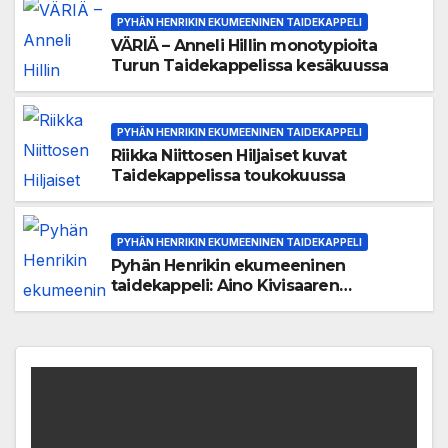
PYHÄN HENRIKIN EKUMEENINEN TAIDEKAPPELI
VÄRIÄ – Anneli Hillin monotypioita
Turun Taidekappelissa kesäkuussa
PYHÄN HENRIKIN EKUMEENINEN TAIDEKAPPELI
Riikka Niittosen Hiljaiset kuvat
Taidekappelissa toukokuussa
PYHÄN HENRIKIN EKUMEENINEN TAIDEKAPPELI
Pyhän Henrikin ekumeeninen
taidekappeli: Aino Kivisaaren
huhtikuisessa taidenäyttelyssä kuva
puhuu hiljaa