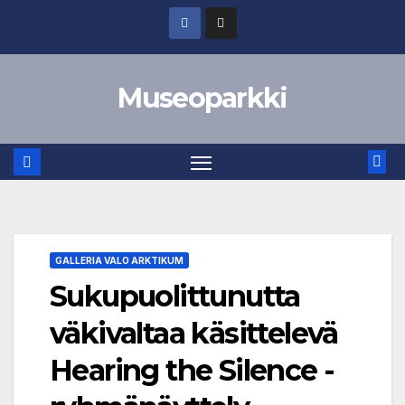
Skip
to
content
Museoparkki
GALLERIA VALO ARKTIKUM
Sukupuolittunutta
väkivaltaa käsittelevä
Hearing the Silence -