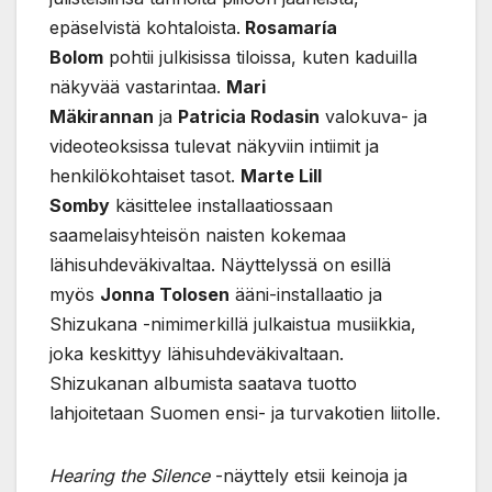
epäselvistä kohtaloista.
Rosamaría
Bolom
pohtii julkisissa tiloissa, kuten kaduilla
näkyvää vastarintaa.
Mari
Mäkirannan
ja
Patricia Rodasin
valokuva- ja
videoteoksissa tulevat näkyviin intiimit ja
henkilökohtaiset tasot.
Marte Lill
Somby
käsittelee installaatiossaan
saamelaisyhteisön naisten kokemaa
lähisuhdeväkivaltaa. Näyttelyssä on esillä
myös
Jonna Tolosen
ääni-installaatio ja
Shizukana -nimimerkillä julkaistua musiikkia,
joka keskittyy lähisuhdeväkivaltaan.
Shizukanan albumista saatava tuotto
lahjoitetaan Suomen ensi- ja turvakotien liitolle.
Hearing the Silence
-näyttely etsii keinoja ja