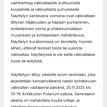
vaihtoehtoja väkivaltaisille kulttuurisille
kuvastoille ja väkivallasta puhumiselle.
Näyttelyn kantavana voimana ovat väkivaltaan
liittyvän hiljaisuuden ja häpeän purkaminen,
kollektiivinen voima ja yhteiskunnallisen
muutoksen ja kohtaamisen mahdollisuus.
Näyttelyn kuratoinnissa on kiinnitetty huomio
siihen, etteivät teokset toista tai uusinna
väkivaltaa. Näyttelyssä ei ole esillä väkivaltaisia
kuvia tai esityksiä.
Näyttelyyn liittyy yleisölle avoin seminaari, joka
järjestetään kansainvälisenä naisiin kohdistuvan
väkivallan vastaisena päivänä, 25.11.2025 klo
10–16 Arktikumin Polarium-salissa. Seminaarin
aikana on mahdollista kuulla tutkija- ja
taiteilijapuheenvuoroja sekä tutustua