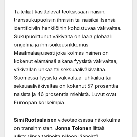
Taiteilijat käsittelevät teoksissaan naisiin,
transsukupuolisiin ihmisiin tai naisiksi itsensä
identifioiviin henkilöihin kohdistuvaa väkivaltaa.
Sukupuolittunut väkivalta on laaja globaali
ongelma ja ihmisoikeusrikkomus.
Maailmalaajuisesti joka kolmas nainen on
kokenut elämänsä aikana fyysistä väkivaltaa,
väkivallan uhkaa tai seksuaaliväkivaltaa.
Suomessa fyysistä väkivaltaa, uhkailua tai
seksuaaliväkivaltaa on kokenut 57 prosenttia
naisista ja 46 prosenttia miehistä. Luvut ovat
Euroopan korkeimpia.
Simi Ruotsalaisen
videoteoksessa näkökulma
on transihmisten.
Jonna Tolonen
liittää
julisteisiinsa tarinoita piiloon jääneistä,