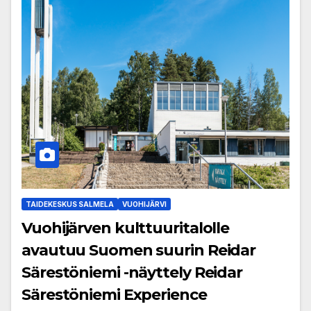
TAIDEKESKUS SALMELA
VUOHIJÄRVI
Vuohijärven kulttuuritalolle
avautuu Suomen suurin Reidar
Särestöniemi -näyttely Reidar
Särestöniemi Experience