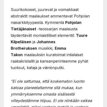
Suurikokoiset, juurevat ja voimakkaat
abstraktit maalaukset ammentavat Pohjolan
naisarkkityypeistä. Kymmentä
Pohjolan
Tietäjänaiset
-teossarjan maalausta
täydentävät moniaistilliset elementit:
Tuure
Kilpeläisen
ja
Johannes
Brotheruksen
musiikki,
Emma
Takon
maalauksiin kuratoimat intialaiset
raakakristallit ja kansanperinteemme pyhät
tuoksut, kataja ja väinönputki.
”Ei ole sattumaa, että koskematon luonto
katoaa planeetaltamme sitä mukaa, kun
ymmärryksemme omasta sisäisestä
villeydestämme hiipuu. Ei ole niinkään vaikea
ymmärtää, miksi vanhoja metsiä ja vanhoja