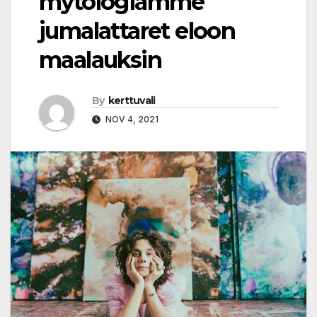
mytologiamme
jumalattaret eloon
maalauksin
By
kerttuvali
NOV 4, 2021