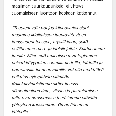
maailman suurkaupunkeja, ei yhteys
suomalaiseen luontoon koskaan katkennut.
”Teosteni ydin pohjaa kiinnostuksestani
maamme ikiaikaiseen luontoyhteyteen,
kansanperinteeseen, mystiikkaan, sekä
esiäitiemme runo -ja laululinjoihin. Kulttuurimme
juurille. Näen että muinaisen mytologiamme
naisarkkityyppien suomilla tiedoilla, taidoilla ja
parantavilla luonnonvoimilla voi olla merkittävä
vaikutus nykypäivän elämään.
Kollektiivimuistimme aktivoituessa
alkuvoimainen tieto, viisaus ja parantamisen
taito ovat nousemassa juuristamme elävään
yhteyteen kanssamme. Oman äänemme
lähteelle.”