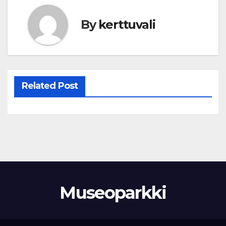
By
kerttuvali
Related Post
Museoparkki