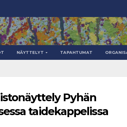
OT
NÄYTTELYT
TAPAHTUMAT
ORGANIS
stonäyttely Pyhän
essa taidekappelissa