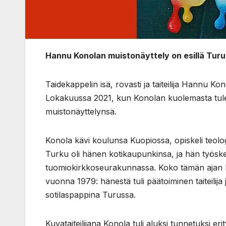
Hannu Konolan muistonäyttely on esillä Turu
Taidekappelin isä, rovasti ja taiteilija Hannu Ko
Lokakuussa 2021, kun Konolan kuolemasta tulee
muistonäyttelynsä.
Konola kävi koulunsa Kuopiossa, opiskeli teologia
Turku oli hänen kotikaupunkinsa, ja hän työs
tuomiokirkkoseurakunnassa. Koko tämän ajan hän 
vuonna 1979: hänestä tuli päätoiminen taiteilija
sotilaspappina Turussa.
Kuvataiteilijana Konola tuli aluksi tunnetuksi er