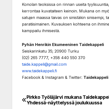
Konolan teoksissa on rinnan useita tyylisuuntia
kerrontaa kuvataiteen keinoin. Mukana on myös 
satujen maassa taivas on sinistäkin sinisempi, 
paratiisimainen. Kuvauksen kohteena on ihminen
kamppailu ihmisestä.
Pyhän Henrikin Ekumeeninen Taidekappeli
Seiskarinkatu 35; 20900 Turku
(02) 265 7777, +358 440 550 370
taide.kappeli@gmail.com
www.taidekappeli.fi
Facebook & Instagram & Twitter:
Taidekappeli
Pirkko Työläjärvi mukana Taidekappe
Post
Yhdessä-näyttelyssä joulukuussa