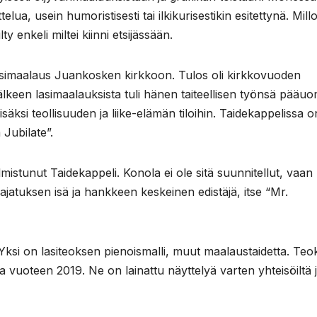
lua, usein humoristisesti tai ilkikurisestikin esitettynä. Millo
y enkeli miltei kiinni etsijässään.
asimaalaus Juankosken kirkkoon. Tulos oli kirkkovuoden
keen lasimaalauksista tuli hänen taiteellisen työnsä pääuo
säksi teollisuuden ja liike-elämän tiloihin. Taidekappelissa o
 Jubilate”.
istunut Taidekappeli. Konola ei ole sitä suunnitellut, vaan
ajatuksen isä ja hankkeen keskeinen edistäjä, itse “Mr.
Yksi on lasiteoksen pienoismalli, muut maalaustaidetta. Teo
 vuoteen 2019. Ne on lainattu näyttelyä varten yhteisöiltä 