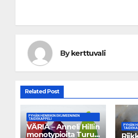
navigation
By
kerttuvali
Related Post
PYHÄN HENRIKIN EKUMEENINEN
TAIDEKAPPELI
VÄRIÄ – Anneli Hillin
PYHÄN H
TAIDEKA
monotypioita Turun
Riik