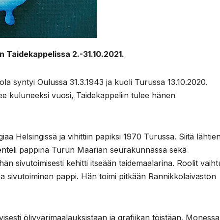
n Taidekappelissa 2.-31.10.2021.
nola syntyi Oulussa 31.3.1943 ja kuoli Turussa 13.10.2020.
 kuluneeksi vuosi, Taidekappeliin tulee hänen
a Helsingissä ja vihittiin papiksi 1970 Turussa. Siitä lähtie
kenteli pappina Turun Maarian seurakunnassa sekä
sivutoimisesti kehitti itseään taidemaalarina. Roolit vaiht
 ja sivutoiminen pappi. Hän toimi pitkään Rannikkolaivaston
ityisesti öljyvärimaalauksistaan ja grafiikan töistään. Monessa