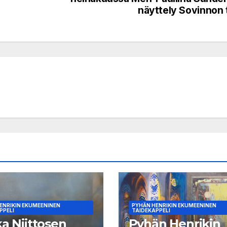
näyttely Sovinnon 
ENRIKIN EKUMEENINEN
PYHÄN HENRIKIN EKUMEENINEN
PPELI
TAIDEKAPPELI
ka Niittosen
Pyhän Henrikin