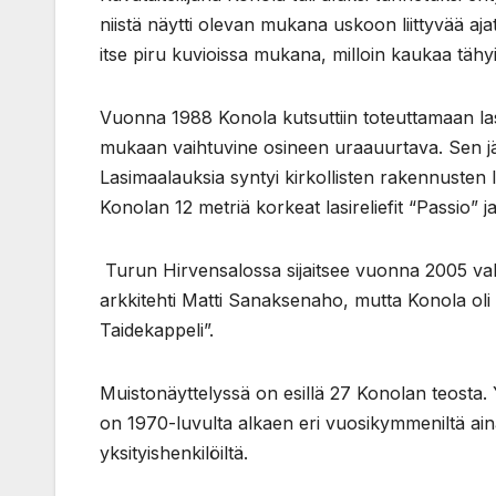
niistä näytti olevan mukana uskoon liittyvää ajatte
itse piru kuvioissa mukana, milloin kaukaa tähyilt
Vuonna 1988 Konola kutsuttiin toteuttamaan l
mukaan vaihtuvine osineen uraauurtava. Sen jäl
Lasimaalauksia syntyi kirkollisten rakennusten li
Konolan 12 metriä korkeat lasireliefit “Passio” ja
Turun Hirvensalossa sijaitsee vuonna 2005 valm
arkkitehti Matti Sanaksenaho, mutta Konola oli 
Taidekappeli”.
Muistonäyttelyssä on esillä 27 Konolan teosta. 
on 1970-luvulta alkaen eri vuosikymmeniltä aina
yksityishenkilöiltä.