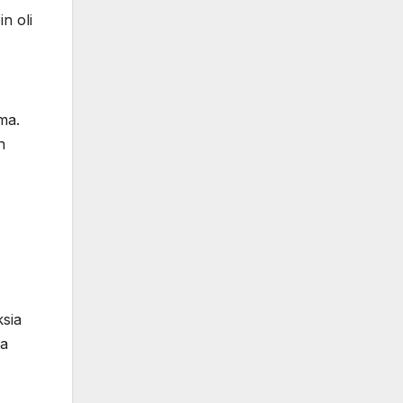
in oli
ma.
n
ksia
ja