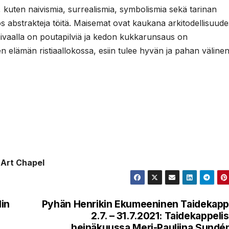
, kuten naivismia, surrealismia, symbolismia sekä tarinan
abstrakteja töitä. Maisemat ovat kaukana arkitodellisuude
taivaalla on poutapilviä ja kedon kukkarunsaus on
 elämän ristiaallokossa, esiin tulee hyvän ja pahan väline
 Art Chapel
lin
Pyhän Henrikin Ekumeeninen Taidekapp
2.7. – 31.7.2021: Taidekappeli
heinäkuussa Meri-Pauliina Sundé