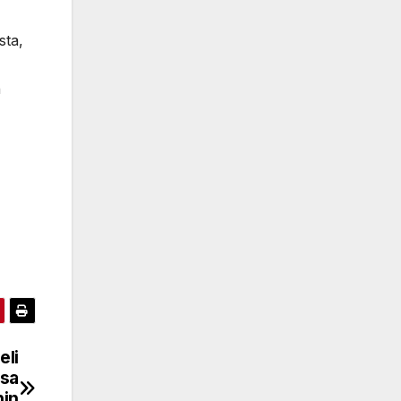
sta,
n
eli
ssa
nin