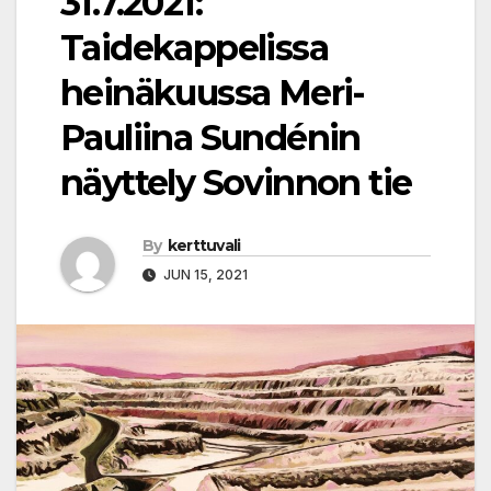
31.7.2021:
Taidekappelissa
heinäkuussa Meri-
Pauliina Sundénin
näyttely Sovinnon tie
By
kerttuvali
JUN 15, 2021