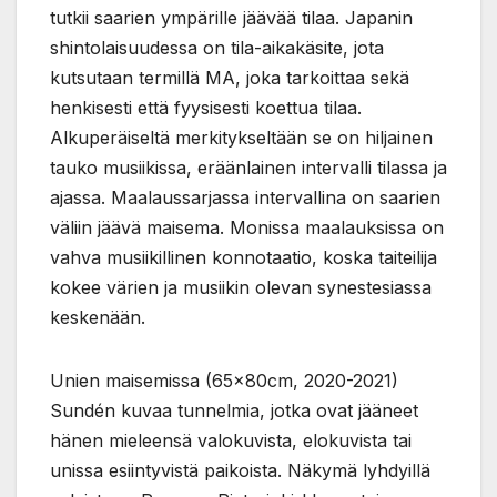
tutkii saarien ympärille jäävää tilaa. Japanin
shintolaisuudessa on tila-aikakäsite, jota
kutsutaan termillä MA, joka tarkoittaa sekä
henkisesti että fyysisesti koettua tilaa.
Alkuperäiseltä merkitykseltään se on hiljainen
tauko musiikissa, eräänlainen intervalli tilassa ja
ajassa. Maalaussarjassa intervallina on saarien
väliin jäävä maisema. Monissa maalauksissa on
vahva musiikillinen konnotaatio, koska taiteilija
kokee värien ja musiikin olevan synestesiassa
keskenään.
Unien maisemissa (65x80cm, 2020-2021)
Sundén kuvaa tunnelmia, jotka ovat jääneet
hänen mieleensä valokuvista, elokuvista tai
unissa esiintyvistä paikoista. Näkymä lyhdyillä