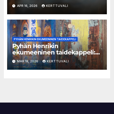
toukokuussa
APR 16, 2026
KERTTUVALI
PYHÄN HENRIKIN EKUMEENINEN TAIDEKAPPELI
Pyhän Henrikin
ekumeeninen taidekappeli:
Aino Kivisaaren huhtikuisessa
MAR 18, 2026
KERTTUVALI
taidenäyttelyssä kuva puhuu
hiljaa