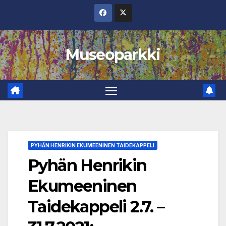
Skip
to
content
Museoparkki
PYHÄN HENRIKIN EKUMEENINEN TAIDEKAPPELI
Pyhän Henrikin
Ekumeeninen
Taidekappeli 2.7. –