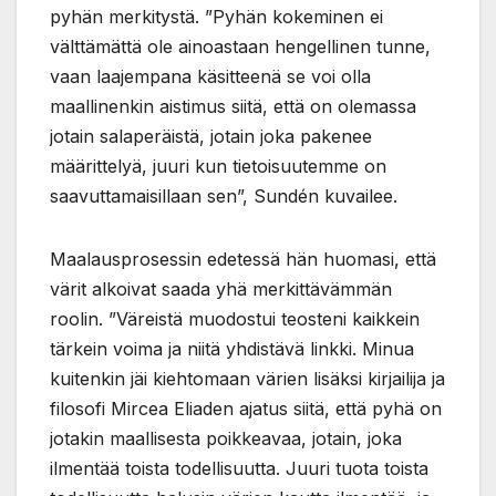
pyhän merkitystä. ”Pyhän kokeminen ei
välttämättä ole ainoastaan hengellinen tunne,
vaan laajempana käsitteenä se voi olla
maallinenkin aistimus siitä, että on olemassa
jotain salaperäistä, jotain joka pakenee
määrittelyä, juuri kun tietoisuutemme on
saavuttamaisillaan sen”, Sundén kuvailee.
Maalausprosessin edetessä hän huomasi, että
värit alkoivat saada yhä merkittävämmän
roolin. ”Väreistä muodostui teosteni kaikkein
tärkein voima ja niitä yhdistävä linkki. Minua
kuitenkin jäi kiehtomaan värien lisäksi kirjailija ja
filosofi Mircea Eliaden ajatus siitä, että pyhä on
jotakin maallisesta poikkeavaa, jotain, joka
ilmentää toista todellisuutta. Juuri tuota toista