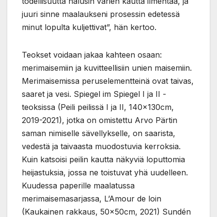
todellisuutta halusin värien kautta ilmentää, ja
juuri sinne maalaukseni prosessin edetessä
minut lopulta kuljettivat”, hän kertoo.
Teokset voidaan jakaa kahteen osaan:
merimaisemiin ja kuvitteellisiin unien maisemiin.
Merimaisemissa peruselementteinä ovat taivas,
saaret ja vesi. Spiegel im Spiegel I ja II -
teoksissa (Peili peilissä I ja II, 140x130cm,
2019-2021), jotka on omistettu Arvo Pärtin
saman nimiselle sävellykselle, on saarista,
vedestä ja taivaasta muodostuvia kerroksia.
Kuin katsoisi peilin kautta näkyviä loputtomia
heijastuksia, jossa ne toistuvat yhä uudelleen.
Kuudessa paperille maalatussa
merimaisemasarjassa, L’Amour de loin
(Kaukainen rakkaus, 50x50cm, 2021) Sundén