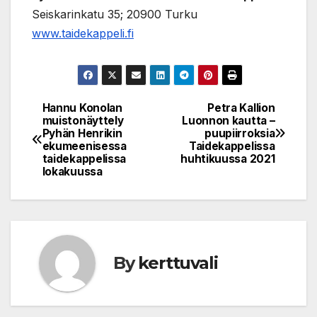
Seiskarinkatu 35; 20900 Turku
www.taidekappeli.fi
Hannu Konolan
Petra Kallion
Post
muistonäyttely
Luonnon kautta –
Pyhän Henrikin
puupiirroksia
navigation
ekumeenisessa
Taidekappelissa
taidekappelissa
huhtikuussa 2021
lokakuussa
By
kerttuvali