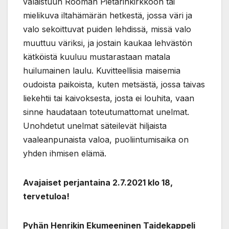
valaistuun Rooman Pietarinkirkkoon tai
mielikuva iltahämärän hetkestä, jossa väri ja
valo sekoittuvat puiden lehdissä, missä valo
muuttuu väriksi, ja jostain kaukaa lehvästön
kätköistä kuuluu mustarastaan matala
huilumainen laulu. Kuvitteellisia maisemia
oudoista paikoista, kuten metsästä, jossa taivas
liekehtii tai kaivoksesta, josta ei louhita, vaan
sinne haudataan toteutumattomat unelmat.
Unohdetut unelmat säteilevät hiljaista
vaaleanpunaista valoa, puoliintumisaika on
yhden ihmisen elämä.
Avajaiset perjantaina 2.7.2021 klo 18,
tervetuloa!
Pyhän Henrikin Ekumeeninen Taidekappeli