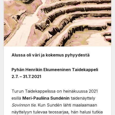
Alussa oli väri ja kokemus pyhyydestä
Pyhän Henrikin Ekumeeninen Taidekappeli
2.7. – 31.7.2021
Turun Taidekappelissa on heinäkuussa 2021
esillä
Meri-Pauliina Sundénin
taidenäyttely
Sovinnon tie
. Kun Sundén lähti maalaamaan
näyttelyyn tulevaa teossarjaa, hän halusi tutkia