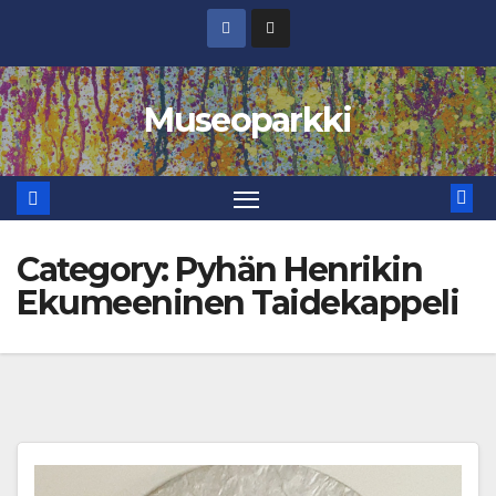
Skip
to
content
Museoparkki
Category:
Pyhän Henrikin
Ekumeeninen Taidekappeli