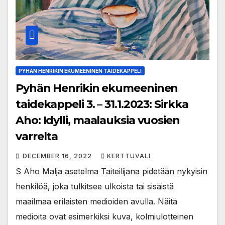
PYHÄN HENRIKIN EKUMEENINEN TAIDEKAPPELI
Pyhän Henrikin ekumeeninen
taidekappeli 3. – 31.1.2023: Sirkka
Aho: Idylli, maalauksia vuosien
varrelta
DECEMBER 16, 2022
KERTTUVALI
S Aho Malja asetelma Taiteilijana pidetään nykyisin
henkilöä, joka tulkitsee ulkoista tai sisäistä
maailmaa erilaisten medioiden avulla. Näitä
medioita ovat esimerkiksi kuva, kolmiulotteinen