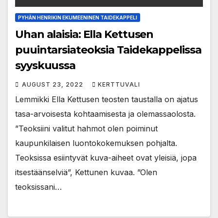
PYHÄN HENRIKIN EKUMEENINEN TAIDEKAPPELI
Uhan alaisia: Ella Kettusen
puuintarsiateoksia Taidekappelissa
syyskuussa
AUGUST 23, 2022
KERTTUVALI
Lemmikki Ella Kettusen teosten taustalla on ajatus
tasa-arvoisesta kohtaamisesta ja olemassaolosta.
”Teoksiini valitut hahmot olen poiminut
kaupunkilaisen luontokokemuksen pohjalta.
Teoksissa esiintyvät kuva-aiheet ovat yleisiä, jopa
itsestäänselviä”, Kettunen kuvaa. ”Olen
teoksissani…