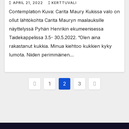
APRIL 21, 2022
KERTTUVALI
Contemplation Kuva: Carita Maury Kukissa valo on
ollut lähtökohta Carita Mauryn maalauksille
näyttelyssä Pyhän Henrikin ekumeenisessa
Taidekappelissa 3.5- 30.5.2022. ”Olen aina
rakastanut kukkia. Minua kiehtoo kukkien kyky
lumota. Niiden perimmäinen…
Posts
1
2
3
pagination