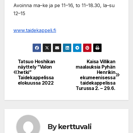
Avoinna ma–ke ja pe 11–16, to 11–18.30, la–su
12–15
www.taidekappeli.fi
Tatsuo Hoshikan
Kaisa Villikan
Post
näyttely ”Valon
maalauksia Pyhän
hetki”
Henrikin
navigation
Taidekappelissa
ekumeenisessa
elokuussa 2022
taidekappelissa
Turussa 2. – 29.6.
By
kerttuvali