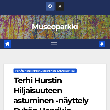
Skip
to
content
Museoparkki
PYHÄN HENRIKIN EKUMEENINEN TAIDEKAPPELI
Terhi Hurstin
Hiljaisuuteen
astuminen -näyttely