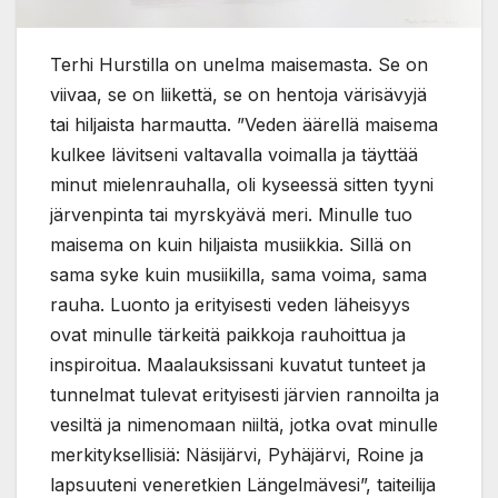
Terhi Hurstilla on unelma maisemasta. Se on
viivaa, se on liikettä, se on hentoja värisävyjä
tai hiljaista harmautta. ”Veden äärellä maisema
kulkee lävitseni valtavalla voimalla ja täyttää
minut mielenrauhalla, oli kyseessä sitten tyyni
järvenpinta tai myrskyävä meri. Minulle tuo
maisema on kuin hiljaista musiikkia. Sillä on
sama syke kuin musiikilla, sama voima, sama
rauha. Luonto ja erityisesti veden läheisyys
ovat minulle tärkeitä paikkoja rauhoittua ja
inspiroitua. Maalauksissani kuvatut tunteet ja
tunnelmat tulevat erityisesti järvien rannoilta ja
vesiltä ja nimenomaan niiltä, jotka ovat minulle
merkityksellisiä: Näsijärvi, Pyhäjärvi, Roine ja
lapsuuteni veneretkien Längelmävesi”, taiteilija