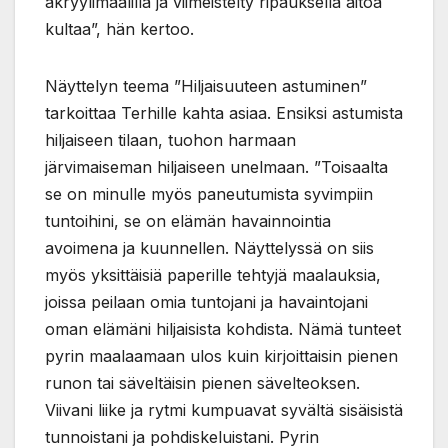
akryylimaalilla ja viimeistelty ripauksella aitoa
kultaa”, hän kertoo.
Näyttelyn teema ”Hiljaisuuteen astuminen”
tarkoittaa Terhille kahta asiaa. Ensiksi astumista
hiljaiseen tilaan, tuohon harmaan
järvimaiseman hiljaiseen unelmaan. ”Toisaalta
se on minulle myös paneutumista syvimpiin
tuntoihini, se on elämän havainnointia
avoimena ja kuunnellen. Näyttelyssä on siis
myös yksittäisiä paperille tehtyjä maalauksia,
joissa peilaan omia tuntojani ja havaintojani
oman elämäni hiljaisista kohdista. Nämä tunteet
pyrin maalaamaan ulos kuin kirjoittaisin pienen
runon tai säveltäisin pienen sävelteoksen.
Viivani liike ja rytmi kumpuavat syvältä sisäisistä
tunnoistani ja pohdiskeluistani. Pyrin