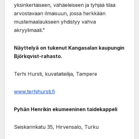
yksinkertaiseen, vähäeleiseen ja tyhjää tilaa
arvostavaan ilmaisuun, jossa herkkään
mustemaalaukseen yhdistyy vahva
akryylimaali.”
Näyttelyä on tukenut Kangasalan kaupungin
Björkqvist-rahasto.
Terhi Hursti, kuvataiteilija, Tampere
www.terhihursti.fi
Pyhän Henrikin ekumeeninen taidekappeli
Seiskarinkatu 35, Hirvensalo, Turku