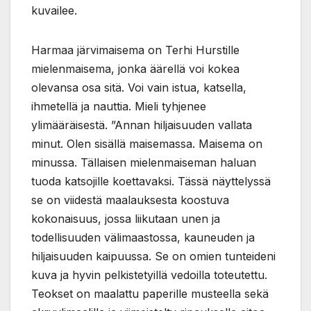
kuvailee.
Harmaa järvimaisema on Terhi Hurstille
mielenmaisema, jonka äärellä voi kokea
olevansa osa sitä. Voi vain istua, katsella,
ihmetellä ja nauttia. Mieli tyhjenee
ylimääräisestä. ”Annan hiljaisuuden vallata
minut. Olen sisällä maisemassa. Maisema on
minussa. Tällaisen mielenmaiseman haluan
tuoda katsojille koettavaksi. Tässä näyttelyssä
se on viidestä maalauksesta koostuva
kokonaisuus, jossa liikutaan unen ja
todellisuuden välimaastossa, kauneuden ja
hiljaisuuden kaipuussa. Se on omien tunteideni
kuva ja hyvin pelkistetyillä vedoilla toteutettu.
Teokset on maalattu paperille musteella sekä