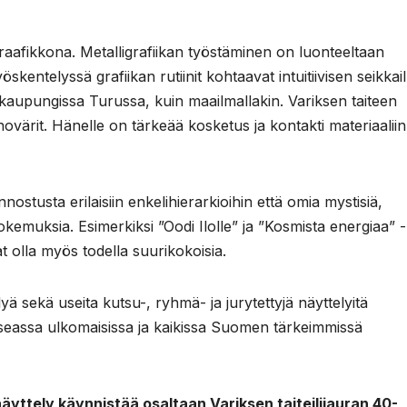
aafikkona. Metalligrafiikan työstäminen on luonteeltaan
yöskentelyssä grafiikan rutiinit kohtaavat intuitiivisen seikkai
ikaupungissa Turussa, kuin maailmallakin. Variksen taiteen
inovärit. Hänelle on tärkeää kosketus ja kontakti materiaalii
nnostusta erilaisiin enkelihierarkioihin että omia mystisiä,
kokemuksia. Esimerkiksi ”Oodi Ilolle” ja ”Kosmista energiaa” -
at olla myös todella suurikokoisia.
yä sekä useita kutsu-, ryhmä- ja jurytettyjä näyttelyitä
seassa ulkomaisissa ja kaikissa Suomen tärkeimmissä
yttely käynnistää osaltaan Variksen taiteilijauran 40-