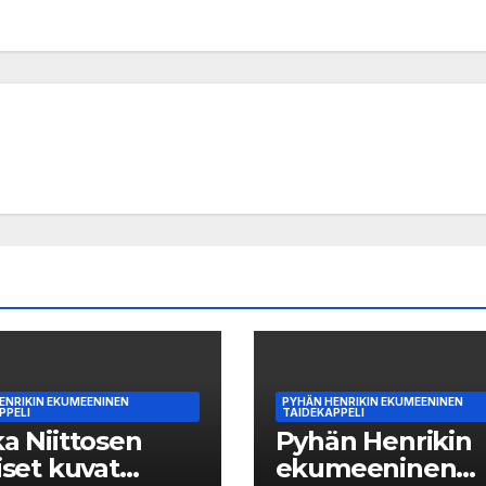
ENRIKIN EKUMEENINEN
PYHÄN HENRIKIN EKUMEENINEN
PPELI
TAIDEKAPPELI
ka Niittosen
Pyhän Henrikin
aiset kuvat
ekumeeninen