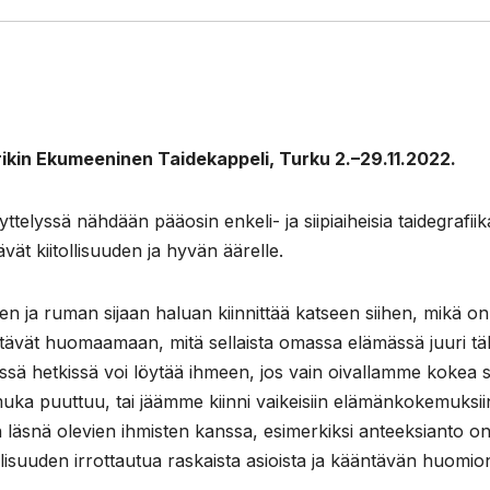
ikin Ekumeeninen Taidekappeli, Turku 2.–29.11.2022.
ttelyssä nähdään pääosin enkeli- ja siipiaiheisia taidegrafii
vät kiitollisuuden ja hyvän äärelle.
en ja ruman sijaan haluan kiinnittää katseen siihen, mikä on
ttävät huomaamaan, mitä sellaista omassa elämässä juuri täl
enissä hetkissä voi löytää ihmeen, jos vain oivallamme kokea 
muka puuttuu, tai jäämme kiinni vaikeisiin elämänkokemuksii
läsnä olevien ihmisten kanssa, esimerkiksi anteeksianto o
lisuuden irrottautua raskaista asioista ja kääntävän huomio