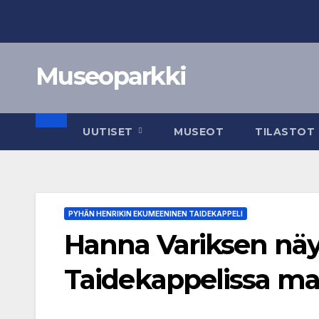
Skip
to
content
Museoparkki
UUTISET
MUSEOT
TILASTOT
PYHÄN HENRIKIN EKUMEENINEN TAIDEKAPPELI
Hanna Variksen näyt
Taidekappelissa ma