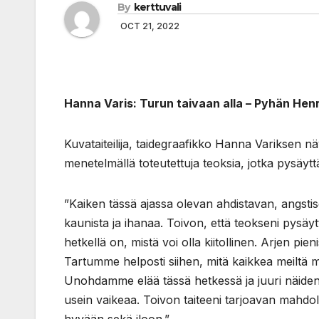
By
kerttuvali
OCT 21, 2022
Hanna Varis: Turun taivaan alla –
Pyhän Henr
Kuvataiteilija, taidegraafikko Hanna Variksen näy
menetelmällä toteutettuja teoksia, jotka pysäyttä
”Kaiken tässä ajassa olevan ahdistavan, angstis
kaunista ja ihanaa. Toivon, että teokseni pysäy
hetkellä on, mistä voi olla kiitollinen. Arjen pi
Tartumme helposti siihen, mitä kaikkea meiltä 
Unohdamme elää tässä hetkessä ja juuri näiden 
usein vaikeaa. Toivon taiteeni tarjoavan mahdol