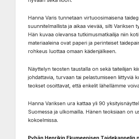
hyvään sekä iloon.”
Hanna Varis tunnetaan virtuoosimaisena taidegr
suunnitelmallista ja aikaa vievää, silti Variksen t
Hän kuvaa olevansa tutkimusmatkailija niin kot
materiaaleina ovat paperi ja perinteiset taidepa
rohkeus luottaa omaan kädenjälkeen.
Näyttelyn teosten taustalla on sekä taiteilijan kii
johdattavia, turvaan tai pelastumiseen liittyviä 
teokset osoittavat, että enkelit lähellämme voiv
Hanna Variksen ura kattaa yli 90 yksityisnäyttel
Suomessa ja ulkomailla. Hänen teoksiaan on u
kokoelmissa.
Pyhän Henrikin Ekumeenisen Taidekappelin nä