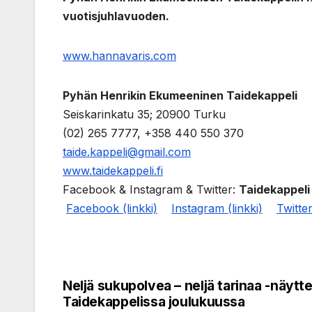
vuotisjuhlavuoden.
www.hannavaris.com
Pyhän Henrikin Ekumeeninen Taidekappeli
Seiskarinkatu 35; 20900 Turku
(02) 265 7777, +358 440 550 370
taide.kappeli@gmail.com
www.taidekappeli.fi
Facebook & Instagram & Twitter:
Taidekappeli
Facebook (linkki)
Instagram (linkki)
Twitter
Neljä sukupolvea – neljä tarinaa -näytte
Post
Taidekappelissa joulukuussa