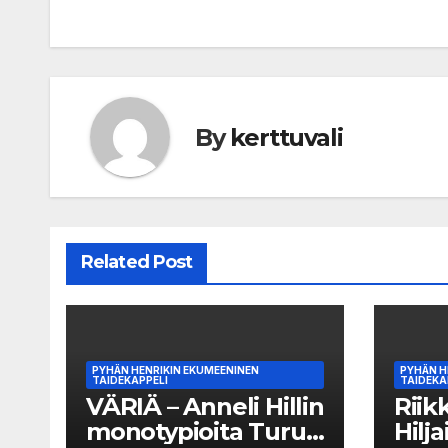
navigation
By
kerttuvali
Related Post
PYHÄN HENRIKIN EKUMEENINEN
PYHÄN H
TAIDEKAPPELI
TAIDEKA
VÄRIÄ – Anneli Hillin
Riik
monotypioita Turun
Hilj