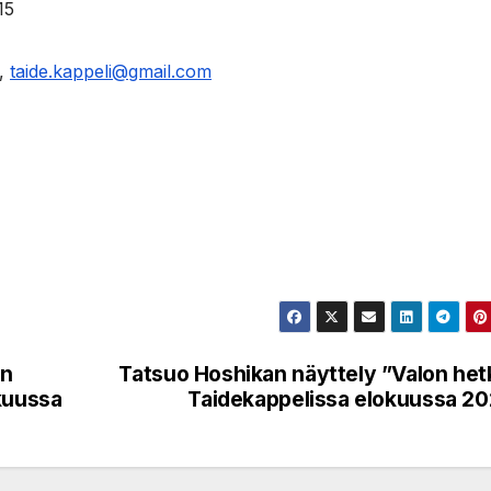
15
0,
taide.kappeli@gmail.com
on
Tatsuo Hoshikan näyttely ”Valon het
kuussa
Taidekappelissa elokuussa 2