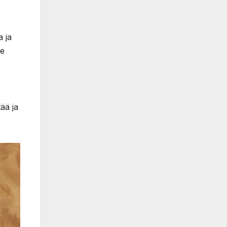
 ja
me
ää ja