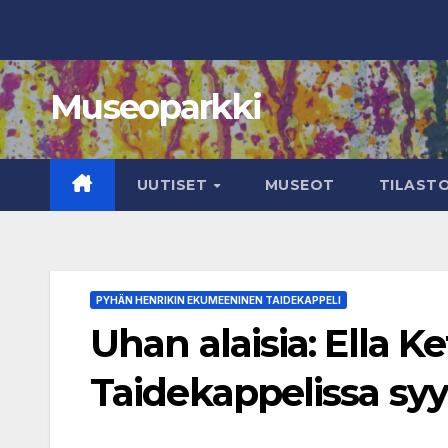
Skip
to
content
Museoparkki
UUTISET
MUSEOT
TILAST
PYHÄN HENRIKIN EKUMEENINEN TAIDEKAPPELI
Uhan alaisia: Ella K
Taidekappelissa sy