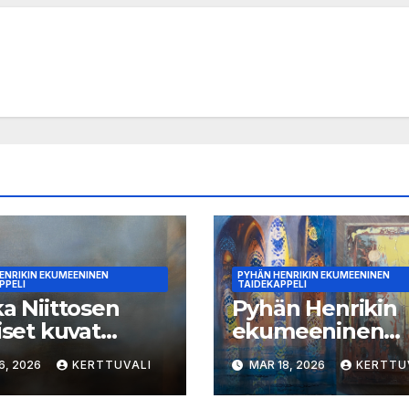
ENRIKIN EKUMEENINEN
PYHÄN HENRIKIN EKUMEENINEN
PPELI
TAIDEKAPPELI
ka Niittosen
Pyhän Henrikin
aiset kuvat
ekumeeninen
ekappelissa
taidekappeli: Ai
6, 2026
KERTTUVALI
MAR 18, 2026
KERTTU
kokuussa
Kivisaaren
huhtikuisessa