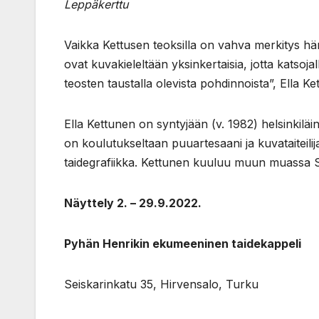
Leppäkerttu
Vaikka Kettusen teoksilla on vahva merkitys hän
ovat kuvakieleltään yksinkertaisia, jotta katsoj
teosten taustalla olevista pohdinnoista”, Ella Ket
Ella Kettunen on syntyjään (v. 1982) helsinkil
on koulutukseltaan puuartesaani ja kuvataiteilij
taidegrafiikka. Kettunen kuuluu muun muassa S
Näyttely 2. – 29.9.2022.
Pyhän Henrikin ekumeeninen taidekappeli
Seiskarinkatu 35, Hirvensalo, Turku