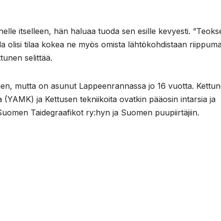
elle itselleen, hän haluaa tuoda sen esille kevyesti. ”Teoks
alla olisi tilaa kokea ne myös omista lähtökohdistaan riippuma
tunen selittää.
äinen, mutta on asunut Lappeenrannassa jo 16 vuotta. Kettu
a (YAMK) ja Kettusen tekniikoita ovatkin pääosin intarsia ja
uomen Taidegraafikot ry:hyn ja Suomen puupiirtäjiin.