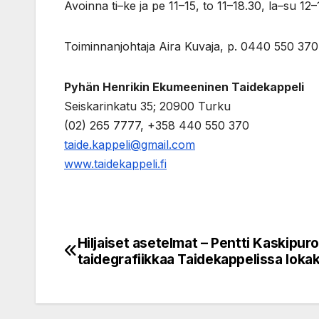
Avoinna ti–ke ja pe 11–15, to 11–18.30, la–su 12–
Toiminnanjohtaja Aira Kuvaja, p. 0440 550 37
Pyhän Henrikin Ekumeeninen Taidekappeli
Seiskarinkatu 35; 20900 Turku
(02) 265 7777, +358 440 550 370
taide.kappeli@gmail.com
www.taidekappeli.fi
Hiljaiset asetelmat – Pentti Kaskipur
Post
taidegrafiikkaa Taidekappelissa loka
navigation