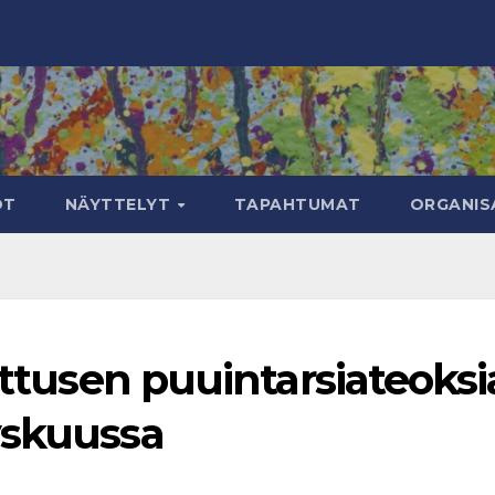
OT
NÄYTTELYT
TAPAHTUMAT
ORGANIS
ettusen puuintarsiateoksi
yskuussa