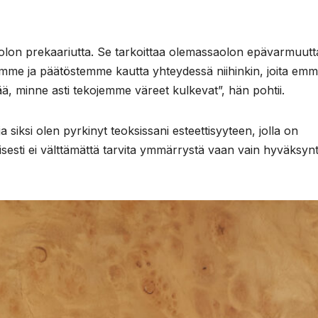
lon prekaariutta. Se tarkoittaa olemassaolon epävarmuutta
emme ja päätöstemme kautta yhteydessä niihinkin, joita em
ää, minne asti tekojemme väreet kulkevat”, hän pohtii.
siksi olen pyrkinyt teoksissani esteettisyyteen, jolla on
isesti ei välttämättä tarvita ymmärrystä vaan vain hyväksynt