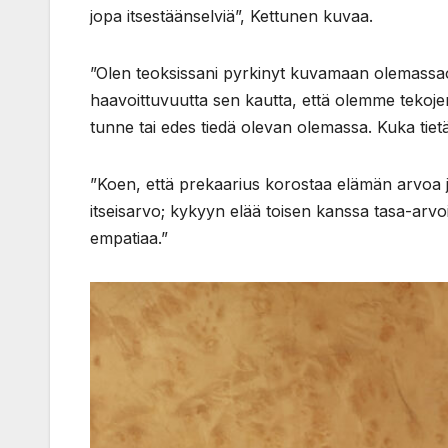
jopa itsestäänselviä”, Kettunen kuvaa.
”Olen teoksissani pyrkinyt kuvamaan olemassao
haavoittuvuutta sen kautta, että olemme tekoj
tunne tai edes tiedä olevan olemassa. Kuka tiet
”Koen, että prekaarius korostaa elämän arvoa ja 
itseisarvo; kykyyn elää toisen kanssa tasa-arvo
empatiaa.”