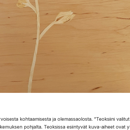
rvoisesta kohtaamisesta ja olemassaolosta. ”Teoksiini valitut
muksen pohjalta. Teoksissa esiintyvät kuva-aiheet ovat yl