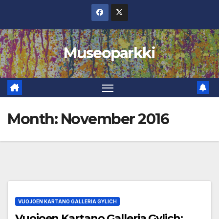
Skip
to
content
Museoparkki
Month:
November 2016
VUOJOEN KARTANO GALLERIA GYLICH
Vuojoen Kartano Galleria Gylich: