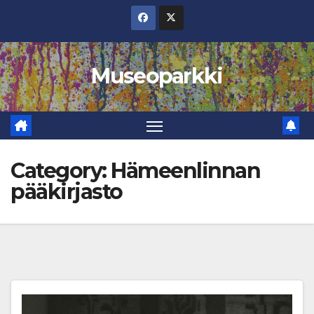
Skip
to
content
Museoparkki
Category:
Hämeenlinnan
pääkirjasto