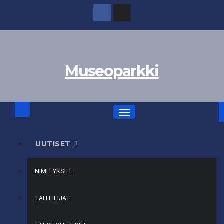
Skip
to
content
Museoparkki
UUTISET
NIMITYKSET
TAITEILIJAT