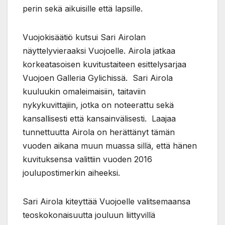
perin sekä aikuisille että lapsille.
Vuojokisäätiö kutsui Sari Airolan
näyttelyvieraaksi Vuojoelle. Airola jatkaa
korkeatasoisen kuvitustaiteen esittelysarjaa
Vuojoen Galleria Gylichissä. Sari Airola
kuuluukin omaleimaisiin, taitaviin
nykykuvittajiin, jotka on noteerattu sekä
kansallisesti että kansainvälisesti. Laajaa
tunnettuutta Airola on herättänyt tämän
vuoden aikana muun muassa sillä, että hänen
kuvituksensa valittiin vuoden 2016
joulupostimerkin aiheeksi.
Sari Airola kiteyttää Vuojoelle valitsemaansa
teoskokonaisuutta jouluun liittyvillä