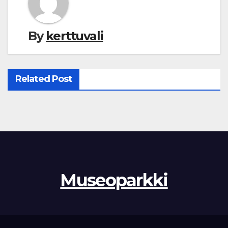
By
kerttuvali
Related Post
Museoparkki