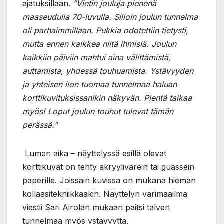
ajatuksillaan.
”Vietin jouluja pienenä
maaseudulla 70-luvulla. Silloin joulun tunnelma
oli parhaimmillaan. Pukkia odotettiin tietysti,
mutta ennen kaikkea niitä ihmisiä. Joulun
kaikkiin päiviin mahtui aina välittämistä,
auttamista, yhdessä touhuamista. Ystävyyden
ja yhteisen ilon tuomaa tunnelmaa haluan
korttikuvituksissanikin näkyvän. Pientä taikaa
myös! Loput joulun touhut tulevat tämän
perässä.”
Lumen aika – näyttelyssä esillä olevat
korttikuvat on tehty akryylivärein tai guassein
paperille. Joissain kuvissa on mukana hieman
kollaasitekniikkaakin. Näyttelyn värimaailma
viestii Sari Airolan mukaan paitsi talven
tunnelmaa myös ystävyyttä.