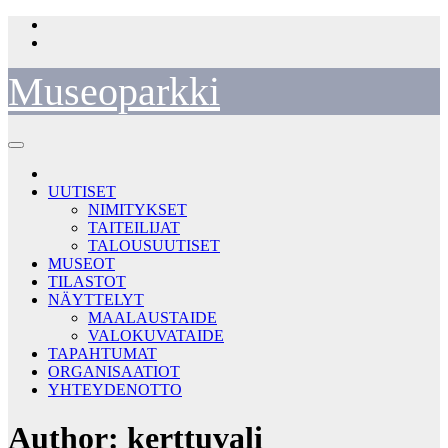
Skip
to
content
Museoparkki
UUTISET
NIMITYKSET
TAITEILIJAT
TALOUSUUTISET
MUSEOT
TILASTOT
NÄYTTELYT
MAALAUSTAIDE
VALOKUVATAIDE
TAPAHTUMAT
ORGANISAATIOT
YHTEYDENOTTO
Author:
kerttuvali