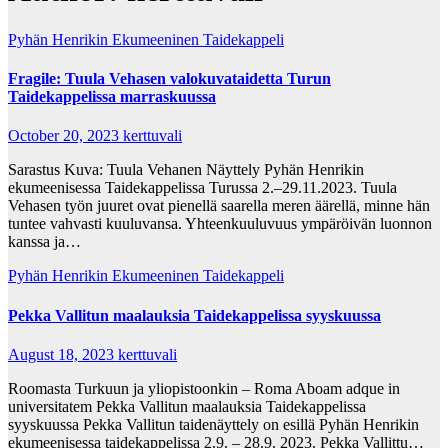
Pyhän Henrikin Ekumeeninen Taidekappeli
Fragile: Tuula Vehasen valokuvataidetta Turun
Taidekappelissa marraskuussa
October 20, 2023
kerttuvali
Sarastus Kuva: Tuula Vehanen Näyttely Pyhän Henrikin
ekumeenisessa Taidekappelissa Turussa 2.–29.11.2023. Tuula
Vehasen työn juuret ovat pienellä saarella meren äärellä, minne hän
tuntee vahvasti kuuluvansa. Yhteenkuuluvuus ympäröivän luonnon
kanssa ja…
Pyhän Henrikin Ekumeeninen Taidekappeli
Pekka Vallitun maalauksia Taidekappelissa syyskuussa
August 18, 2023
kerttuvali
Roomasta Turkuun ja yliopistoonkin – Roma Aboam adque in
universitatem Pekka Vallitun maalauksia Taidekappelissa
syyskuussa Pekka Vallitun taidenäyttely on esillä Pyhän Henrikin
ekumeenisessa taidekappelissa 2.9. – 28.9. 2023. Pekka Vallittu…