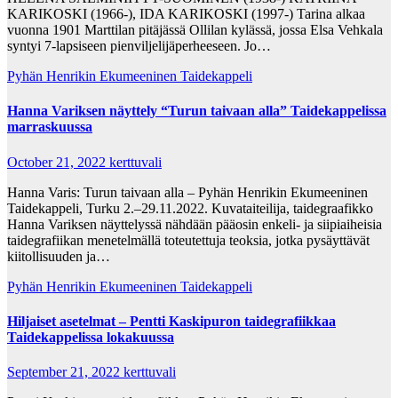
KARIKOSKI (1966-), IDA KARIKOSKI (1997-) Tarina alkaa
vuonna 1901 Marttilan pitäjässä Ollilan kylässä, jossa Elsa Vehkala
syntyi 7-lapsiseen pienviljelijäperheeseen. Jo…
Pyhän Henrikin Ekumeeninen Taidekappeli
Hanna Variksen näyttely “Turun taivaan alla” Taidekappelissa
marraskuussa
October 21, 2022
kerttuvali
Hanna Varis: Turun taivaan alla – Pyhän Henrikin Ekumeeninen
Taidekappeli, Turku 2.–29.11.2022. Kuvataiteilija, taidegraafikko
Hanna Variksen näyttelyssä nähdään pääosin enkeli- ja siipiaiheisia
taidegrafiikan menetelmällä toteutettuja teoksia, jotka pysäyttävät
kiitollisuuden ja…
Pyhän Henrikin Ekumeeninen Taidekappeli
Hiljaiset asetelmat – Pentti Kaskipuron taidegrafiikkaa
Taidekappelissa lokakuussa
September 21, 2022
kerttuvali