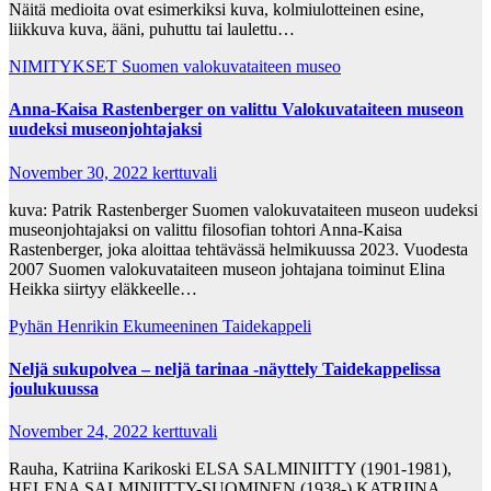
Näitä medioita ovat esimerkiksi kuva, kolmiulotteinen esine,
liikkuva kuva, ääni, puhuttu tai laulettu…
NIMITYKSET
Suomen valokuvataiteen museo
Anna-Kaisa Rastenberger on valittu Valokuvataiteen museon
uudeksi museonjohtajaksi
November 30, 2022
kerttuvali
kuva: Patrik Rastenberger Suomen valokuvataiteen museon uudeksi
museonjohtajaksi on valittu filosofian tohtori Anna-Kaisa
Rastenberger, joka aloittaa tehtävässä helmikuussa 2023. Vuodesta
2007 Suomen valokuvataiteen museon johtajana toiminut Elina
Heikka siirtyy eläkkeelle…
Pyhän Henrikin Ekumeeninen Taidekappeli
Neljä sukupolvea – neljä tarinaa -näyttely Taidekappelissa
joulukuussa
November 24, 2022
kerttuvali
Rauha, Katriina Karikoski ELSA SALMINIITTY (1901-1981),
HELENA SALMINIITTY-SUOMINEN (1938-) KATRIINA