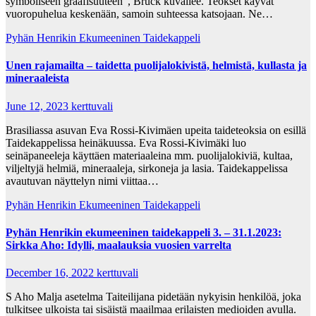
symboliseen graafisuuteen”, Brück kuvailee. Teokset käyvät
vuoropuhelua keskenään, samoin suhteessa katsojaan. Ne…
Pyhän Henrikin Ekumeeninen Taidekappeli
Unen rajamailta – taidetta puolijalokivistä, helmistä, kullasta ja
mineraaleista
June 12, 2023
kerttuvali
Brasiliassa asuvan Eva Rossi-Kivimäen upeita taideteoksia on esillä
Taidekappelissa heinäkuussa. Eva Rossi-Kivimäki luo
seinäpaneeleja käyttäen materiaaleina mm. puolijalokiviä, kultaa,
viljeltyjä helmiä, mineraaleja, sirkoneja ja lasia. Taidekappelissa
avautuvan näyttelyn nimi viittaa…
Pyhän Henrikin Ekumeeninen Taidekappeli
Pyhän Henrikin ekumeeninen taidekappeli 3. – 31.1.2023:
Sirkka Aho: Idylli, maalauksia vuosien varrelta
December 16, 2022
kerttuvali
S Aho Malja asetelma Taiteilijana pidetään nykyisin henkilöä, joka
tulkitsee ulkoista tai sisäistä maailmaa erilaisten medioiden avulla.