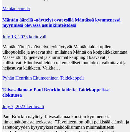
Mäntän äärellä
Mäntän äärellä -näyttelyt ovat esillä Mäntässä kymmenessä
myynnissä olevassa asuinkiinteistössä
July 13, 2023
kerttuvali
Mäntän äärellä -näyttelyt levittäytyvät Mäntän taidekuplien
ulkopuolelle ja avaavat sitä, millainen Mänttä on kotipaikkakuntana.
Maaseudut tyhjenevät ja suurimmat kaupungit kasvavat ja
kallistuvat. Elinolosuhteiden rakenteelliset muutokset vaikuttavat ja
heijastuvat kaikkeen. Vaikka…
Pyhän Henrikin Ekumeeninen Taidekappeli
Taivasallamaa: Paul Brückin taidetta Taidekappelissa
elokuussa
July 7, 2023
kerttuvali
Paul Brückin näyttely Taivasallamaa koostuu kymmenestä
nimeämättömästä teoksesta. ”Tavoitteeni on ollut pelkistää elämän ja
äärettömyyden kysymykset mahdollisimman minimalistisesti