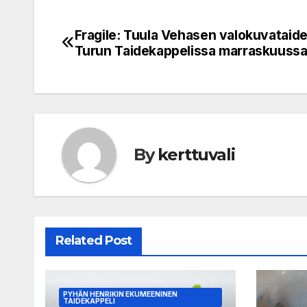
Fragile: Tuula Vehasen valokuvataide
Post
Turun Taidekappelissa marraskuuss
navigation
By
kerttuvali
Related Post
PYHÄN HENRIKIN EKUMEENINEN
TAIDEKAPPELI