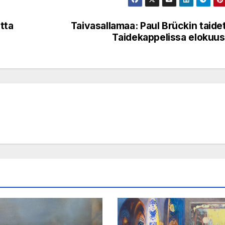
tta
Taivasallamaa: Paul Brückin taide
a
Taidekappelissa elokuu