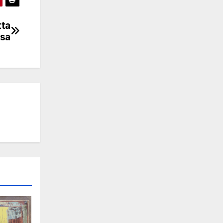
tta
ssa