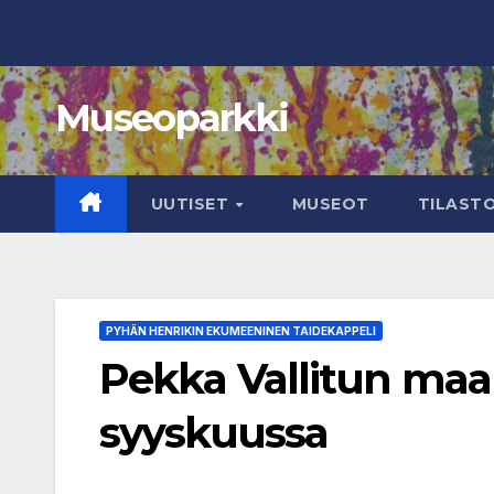
Skip
to
content
Museoparkki
UUTISET
MUSEOT
TILAST
PYHÄN HENRIKIN EKUMEENINEN TAIDEKAPPELI
Pekka Vallitun maa
syyskuussa