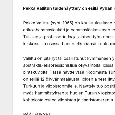
Pekka Vallitun taidenäyttely on esillä Pyhän
Pekka Vallittu (synt. 1965) on koulutukseltaan
erikoishammaslääkäri ja hammaslääketieteen toh
Tutkijan ja professorin laaja-alaisen työn ohe
keskeisessä osassa hänen elämäänsä kouluajoi
Vallittu on pitänyt tai osallistunut kymmeneen y
abstraktis-ekspressionistisia öljyväritöitä, jois
pintakuvioita. Tässä näyttelyssä ”Roomasta Tu
on esillä 12 öljyvärimaalausta, joiden aiheet 
Turkuun ja yliopistonmäelle. Näyttely tuo positi
myös hämmästyksen ja huolen Turun yliopisto
kohtalosta osana yliopistoa ja saaristomeren tu
PÄÄTEOKSET