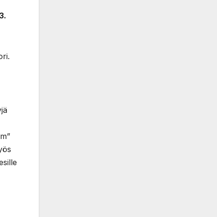
3.
ri.
yjä
em”
yös
sille