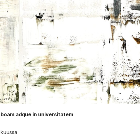
Aboam adque in universitatem
skuussa