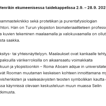
 Henrikin ekumeenisessa taidekappelissa 2.9. – 28.9. 202
 hammasteknikko sekä protetiikan ja purentafysiologian
tori. Hän on Turun yliopiston biomateriaalitieteen professo
ssa kuvien tekeminen maalaamalla ja valokuvaamalla on ollut
sta saakka.
ksitys- tai yhteisnäyttelyyn. Maalaukset ovat kankaalle teht
sa paksuilla värikerroksilla on aikaansaatu voimakkaita
rkuun ja yliopistoonkin – Roma Aboam adque in universitat
liittyvät Rooman muutaman keskeisen kohteen innoittamana m
ivishenkisten ja vaaleasävyisten teosten symboliikan kautta e
ssa käynnissä olevaan keskusteluun muun muassa Seilin
tkimusta.