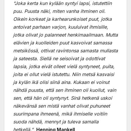
“Joka kerta kun kylään syntyi lapsi, istutettiin
puu. Puusta näki, miten vanha ihminen oli.
Oikein korkeat ja karhearunkoiset puut, jotka
antoivat parhaan varjon, kuuluivat ihmisille,
jotka olivat jo palanneet henkimaailmaan. Mutta
elävien ja kuolleiden puut kasvoivat samassa
metsikössä, ottivat ravintonsa samasta mullasta
ja sateesta. Siellä ne seisoivat ja odottivat
lapsia, jotka eivät olleet vielä syntyneet, puita,
joita ei ollut vielä istutettu. Niin metsä kasvaisi
ja kylän ikä olisi siinä aina. Kukaan ei voinut
nähdä puusta, että sen ihminen oli kuollut, vain
sen, että hän oli syntynyt. Sinä hetkenä uskoi
näkevänsä sen mistä vanhat olivat puhuneet
suurimpana ihmeenä, mikä ihmiselle voitiin
suoda nähdä, mennyt ja tuleva samalla
hetkellä.”
Henning Mankell