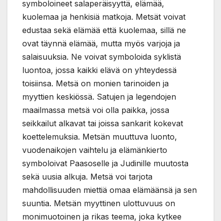
symboloineet salaperäisyyttä, elämää,
kuolemaa ja henkisiä matkoja. Metsät voivat
edustaa sekä elämää että kuolemaa, sillä ne
ovat täynnä elämää, mutta myös varjoja ja
salaisuuksia. Ne voivat symboloida syklistä
luontoa, jossa kaikki elävä on yhteydessä
toisiinsa. Metsä on monien tarinoiden ja
myyttien keskiössä. Satujen ja legendojen
maailmassa metsä voi olla paikka, jossa
seikkailut alkavat tai joissa sankarit kokevat
koettelemuksia. Metsän muuttuva luonto,
vuodenaikojen vaihtelu ja elämänkierto
symboloivat Paasoselle ja Judinille muutosta
sekä uusia alkuja. Metsä voi tarjota
mahdollisuuden miettiä omaa elämäänsä ja sen
suuntia. Metsän myyttinen ulottuvuus on
monimuotoinen ja rikas teema, joka kytkee