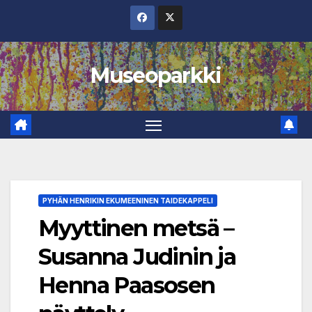
Skip
to
content
Museoparkki
PYHÄN HENRIKIN EKUMEENINEN TAIDEKAPPELI
Myyttinen metsä –
Susanna Judinin ja
Henna Paasosen