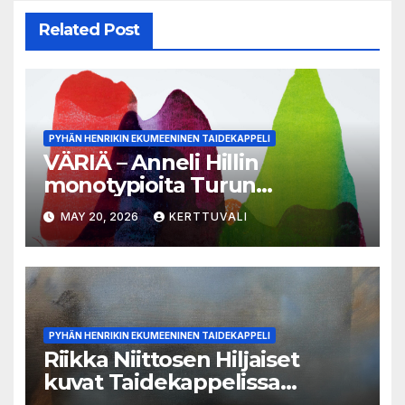
Related Post
PYHÄN HENRIKIN EKUMEENINEN TAIDEKAPPELI
VÄRIÄ – Anneli Hillin
monotypioita Turun
Taidekappelissa kesäkuussa
MAY 20, 2026
KERTTUVALI
PYHÄN HENRIKIN EKUMEENINEN TAIDEKAPPELI
Riikka Niittosen Hiljaiset
kuvat Taidekappelissa
toukokuussa