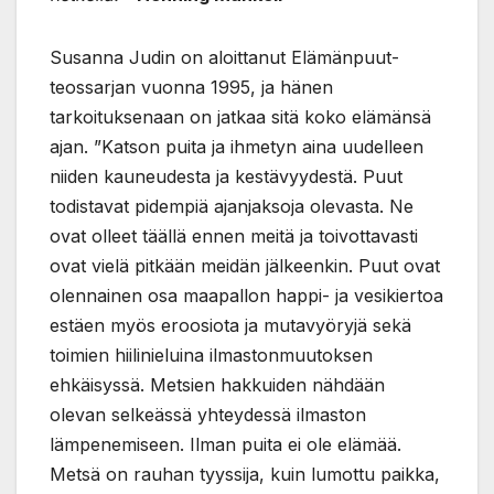
Susanna Judin on aloittanut Elämänpuut-
teossarjan vuonna 1995, ja hänen
tarkoituksenaan on jatkaa sitä koko elämänsä
ajan. ”Katson puita ja ihmetyn aina uudelleen
niiden kauneudesta ja kestävyydestä. Puut
todistavat pidempiä ajanjaksoja olevasta. Ne
ovat olleet täällä ennen meitä ja toivottavasti
ovat vielä pitkään meidän jälkeenkin. Puut ovat
olennainen osa maapallon happi- ja vesikiertoa
estäen myös eroosiota ja mutavyöryjä sekä
toimien hiilinieluina ilmastonmuutoksen
ehkäisyssä. Metsien hakkuiden nähdään
olevan selkeässä yhteydessä ilmaston
lämpenemiseen. Ilman puita ei ole elämää.
Metsä on rauhan tyyssija, kuin lumottu paikka,