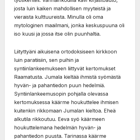
josta luin kaiken mahdollisen myyteistä ja
vieraista kulttuureista. Minulla oli oma
mytologinen maailmani, jonka keskuspuuna oli
iso kuusi ja jossa itse olin puunhaltia.
Liityttyäni aikuisena ortodoksiseen kirkkoon
luin paratiisiin, sen puihin ja
syntiinlankeemukseen liittyvät kertomukset
Raamatusta. Jumala kieltää ihmistä syömästä
hyvän- ja pahantiedon puun hedelmiä.
Syntiinlankeemusopin pohjalla olevassa
kertomuksessa käärme houkuttelee ihmisen
kuitenkin rikkomaan Jumalan kieltoa. Eheä
alkutila rikkoutuu. Eeva syö käärmeen
houkuttelemana hedelmän hyvän- ja
pahantiedon puusta. Tarinassa käärme