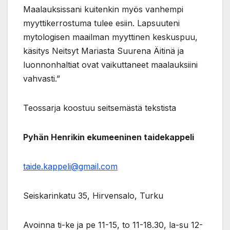
Maalauksissani kuitenkin myös vanhempi
myyttikerrostuma tulee esiin. Lapsuuteni
mytologisen maailman myyttinen keskuspuu,
käsitys Neitsyt Mariasta Suurena Äitinä ja
luonnonhaltiat ovat vaikuttaneet maalauksiini
vahvasti.”
Teossarja koostuu seitsemästä tekstista
Pyhän Henrikin ekumeeninen taidekappeli
taide.kappeli@gmail.com
Seiskarinkatu 35, Hirvensalo, Turku
Avoinna ti-ke ja pe 11-15, to 11-18.30, la-su 12-