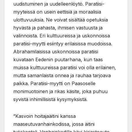
uudistuminen ja uudelleenlöytö. Paratiisi-
myyteissä on usein eettisiä ja moraalisia
ulottuvuuksia. Ne voivat sisältää opetuksia
hyvästä ja pahasta, ihmisen vastuusta ja
valinnoista. Eri kulttuureissa ja uskonnoissa
paratiisi-myytti esiintyy erilaisissa muodoissa.
Abrahamilaisissa uskonnoissa paratiisi
kuvataan Eedenin puutarhana, kun taas
muissa kulttuureissa paratiisi voi olla erilainen,
mutta samanlaista onnea ja rauhaa tarjoava
paikka. Paratiisi-myytti on Paasoselle
monimuotoinen ja rikas käsite, joka puhuu
syvistä inhimillisistä kysymyksistä.
”Kasvoin hoitajaäitini kanssa
maaseutuvanhainkodissa, jossa äitini
työskenteli. Vanhainkodilla kävi kirjastoauto,