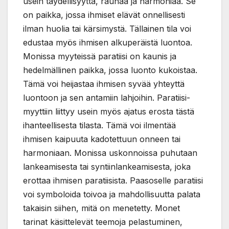
usein täydellisyyttä, rauhaa ja harmoniaa. Se
on paikka, jossa ihmiset elävät onnellisesti
ilman huolia tai kärsimystä. Tällainen tila voi
edustaa myös ihmisen alkuperäistä luontoa.
Monissa myyteissä paratiisi on kaunis ja
hedelmällinen paikka, jossa luonto kukoistaa.
Tämä voi heijastaa ihmisen syvää yhteyttä
luontoon ja sen antamiin lahjoihin. Paratiisi-
myyttiin liittyy usein myös ajatus erosta tästä
ihanteellisesta tilasta. Tämä voi ilmentää
ihmisen kaipuuta kadotettuun onneen tai
harmoniaan. Monissa uskonnoissa puhutaan
lankeamisesta tai syntiinlankeamisesta, joka
erottaa ihmisen paratiisista. Paasoselle paratiisi
voi symboloida toivoa ja mahdollisuutta palata
takaisin siihen, mitä on menetetty. Monet
tarinat käsittelevät teemoja pelastuminen,