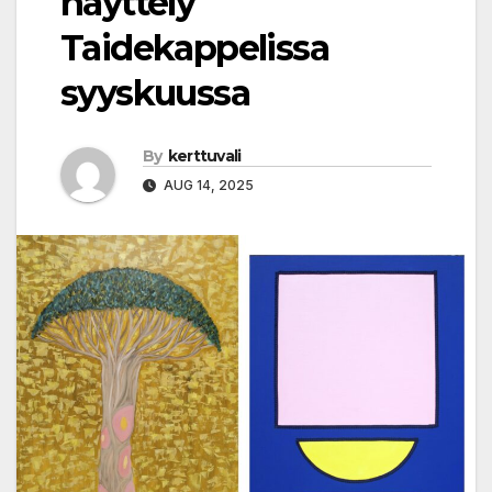
näyttely
Taidekappelissa
syyskuussa
By
kerttuvali
AUG 14, 2025