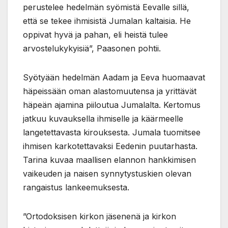
perustelee hedelmän syömistä Eevalle sillä,
että se tekee ihmisistä Jumalan kaltaisia. He
oppivat hyvä ja pahan, eli heistä tulee
arvostelukykyisiä”, Paasonen pohtii.
Syötyään hedelmän Aadam ja Eeva huomaavat
häpeissään oman alastomuutensa ja yrittävät
häpeän ajamina piiloutua Jumalalta. Kertomus
jatkuu kuvauksella ihmiselle ja käärmeelle
langetettavasta kirouksesta. Jumala tuomitsee
ihmisen karkotettavaksi Eedenin puutarhasta.
Tarina kuvaa maallisen elannon hankkimisen
vaikeuden ja naisen synnytystuskien olevan
rangaistus lankeemuksesta.
”Ortodoksisen kirkon jäsenenä ja kirkon