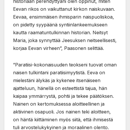
historiaan perehdyttyäni olen oppinut, miten
Eevan rikos on vaikuttanut kirkon naiskuvaan.
Eevaa, ensimmäisen ihmisparin naispuoliskoa,
on pidetty syypäänä syntiinlankeemukseen
kautta raamatuntulkinnan historian. Neitsyt
Maria, joka synnyttää Jeesuksen neitseellisesti,
korjaa Eevan virheen”, Paasonen selittää.
”Paratiisi-kokonaisuuden teokseni tuovat oman
naisen tulkintani paratiisimyytistä. Eeva on
mielestäni älykäs ja kykenee itsenäiseen
ajatteluun, hänellä on esteettistä tajua, hän
kaipaa ymmärrystä, pohtii ja tekee päätöksen.
Nainen on kertomuksessa aloitteellinen ja
aktiivinen osapuoli. Jos nainen teki aloitteen,
on häntä kiittäminen myös siitä, että ihmisestä
tuli arvostelukykyinen ja moraalinen olento.