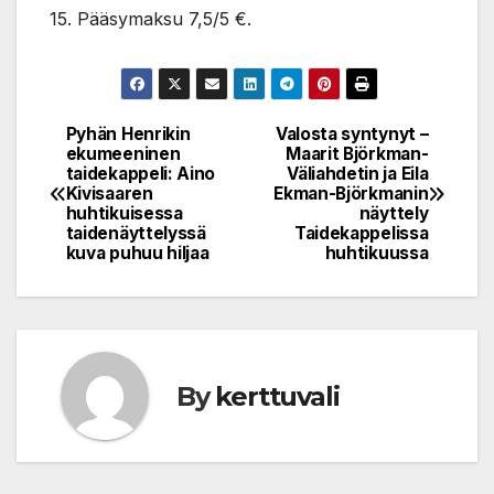
15. Pääsymaksu 7,5/5 €.
Pyhän Henrikin
Valosta syntynyt –
Post
ekumeeninen
Maarit Björkman-
taidekappeli: Aino
Väliahdetin ja Eila
navigation
Kivisaaren
Ekman-Björkmanin
huhtikuisessa
näyttely
taidenäyttelyssä
Taidekappelissa
kuva puhuu hiljaa
huhtikuussa
By
kerttuvali