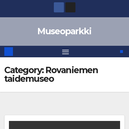
Skip
to
content
Museoparkki
Category:
Rovaniemen
taidemuseo