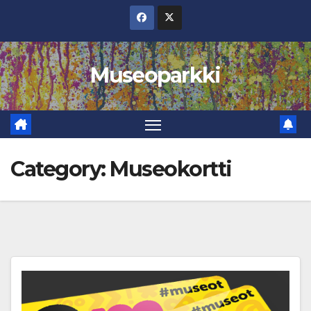
Skip
to
content
Museoparkki
Category:
Museokortti