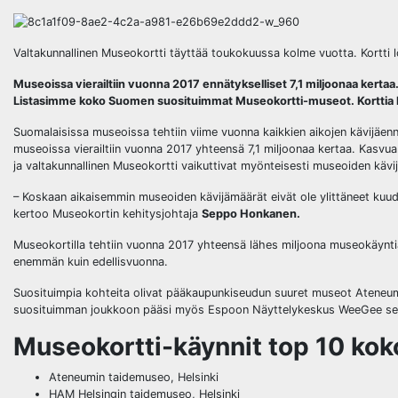
Valtakunnallinen Museokortti täyttää toukokuussa kolme vuotta. Kortti 
Museoissa vierailtiin vuonna 2017 ennätykselliset 7,1 miljoonaa kertaa
Listasimme koko Suomen suosituimmat Museokortti-museot. Korttia käy
Suomalaisissa museoissa tehtiin viime vuonna kaikkien aikojen kävijäen
museoissa vierailtiin vuonna 2017 yhteensä 7,1 miljoonaa kertaa. Kasvua
ja valtakunnallinen Museokortti vaikuttivat myönteisesti museoiden kävij
– Koskaan aikaisemmin museoiden kävijämäärät eivät ole ylittäneet kuu
kertoo Museokortin kehitysjohtaja
Seppo Honkanen.
Museokortilla tehtiin vuonna 2017 yhteensä lähes miljoona museokäyntiä
enemmän kuin edellisvuonna.
Suosituimpia kohteita olivat pääkaupunkiseudun suuret museot Ateneum
suosituimman joukkoon pääsi myös Espoon Näyttelykeskus WeeGee sekä 
Museokortti
-käynnit top 10 ko
Ateneumin taidemuseo, Helsinki
HAM Helsingin taidemuseo, Helsinki