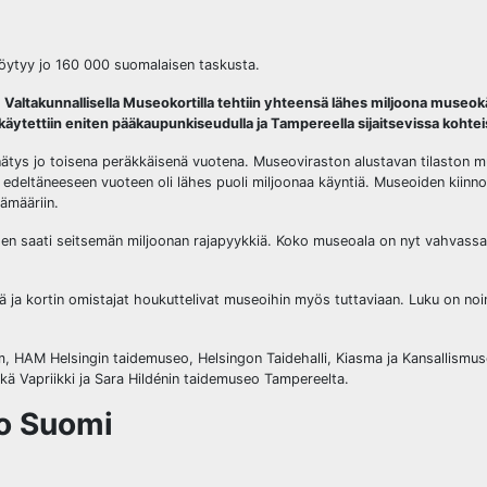
löytyy jo 160 000 suomalaisen taskusta.
. Valtakunnallisella Museokortilla tehtiin yhteensä lähes miljoona museok
tettiin eniten pääkaupunkiseudulla ja Tampereella sijaitsevissa kohtei
nätys jo toisena peräkkäisenä vuotena. Museoviraston alustavan tilaston 
 edeltäneeseen vuoteen oli lähes puoli miljoonaa käyntiä. Museoiden kiinno
ämääriin.
den saati seitsemän miljoonan rajapyykkiä. Koko museoala on nyt vahvass
 ja kortin omistajat houkuttelivat museoihin myös tuttaviaan. Luku on noi
, HAM Helsingin taidemuseo, Helsingon Taidehalli, Kiasma ja Kansallism
Vapriikki ja Sara Hildénin taidemuseo Tampereelta.
ko Suomi