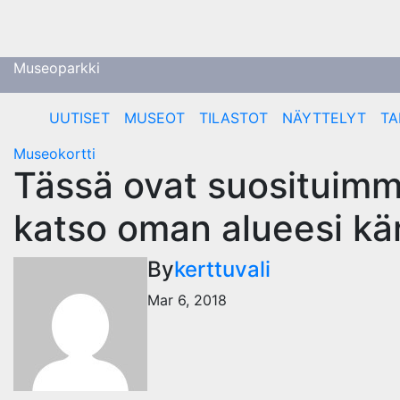
Skip
to
content
Museoparkki
UUTISET
MUSEOT
TILASTOT
NÄYTTELYT
TA
Museokortti
Tässä ovat suosituim
katso oman alueesi kä
By
kerttuvali
Mar 6, 2018