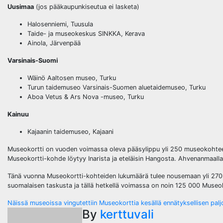
Uusimaa
(jos pääkaupunkiseutua ei lasketa)
Halosenniemi, Tuusula
Taide- ja museokeskus SINKKA, Kerava
Ainola, Järvenpää
Varsinais-Suomi
Wäinö Aaltosen museo, Turku
Turun taidemuseo Varsinais-Suomen aluetaidemuseo, Turku
Aboa Vetus & Ars Nova -museo, Turku
Kainuu
Kajaanin taidemuseo, Kajaani
Museokortti on vuoden voimassa oleva pääsylippu yli 250 museokohtee
Museokortti-kohde löytyy Inarista ja eteläisin Hangosta. Ahvenanmaalla
Tänä vuonna Museokortti-kohteiden lukumäärä tulee nousemaan yli 270 
suomalaisen taskusta ja tällä hetkellä voimassa on noin 125 000 Museok
Post
Näissä museoissa vingutettiin Museokorttia kesällä ennätyksellisen pa
By
kerttuvali