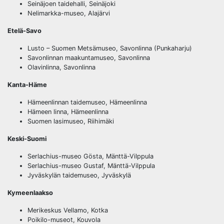
Seinäjoen taidehalli, Seinäjoki
Nelimarkka-museo, Alajärvi
Etelä-Savo
Lusto – Suomen Metsämuseo, Savonlinna (Punkaharju)
Savonlinnan maakuntamuseo, Savonlinna
Olavinlinna, Savonlinna
Kanta-Häme
Hämeenlinnan taidemuseo, Hämeenlinna
Hämeen linna, Hämeenlinna
Suomen lasimuseo, Riihimäki
Keski-Suomi
Serlachius-museo Gösta, Mänttä-Vilppula
Serlachius-museo Gustaf, Mänttä-Vilppula
Jyväskylän taidemuseo, Jyväskylä
Kymeenlaakso
Merikeskus Vellamo, Kotka
Poikilo-museot, Kouvola