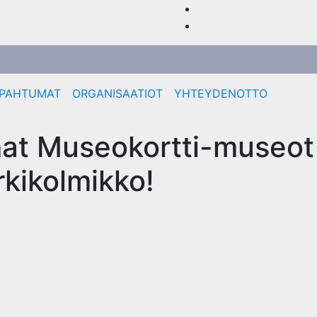
PAHTUMAT
ORGANISAATIOT
YHTEYDENOTTO
mat Museokortti-museot
rkikolmikko!