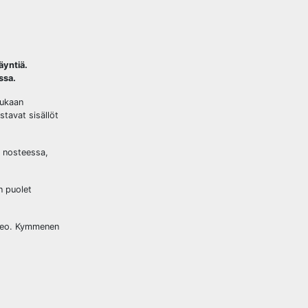
äyntiä.
ssa.
mukaan
stavat sisällöt
a nosteessa,
n puolet
useo. Kymmenen