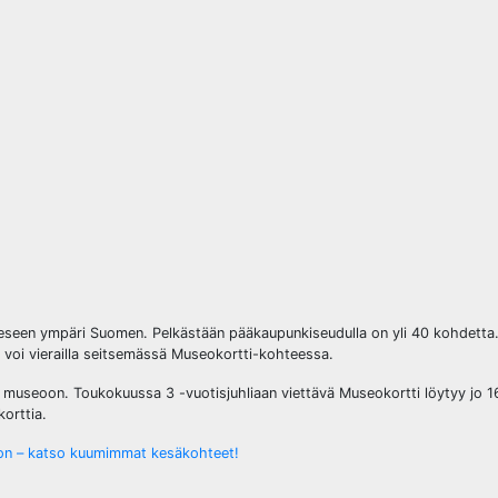
seen ympäri Suomen. Pelkästään pääkaupunkiseudulla on yli 40 kohdetta.
 voi vierailla seitsemässä Museokortti-kohteessa.
museoon. Toukokuussa 3 -vuotisjuhliaan viettävä Museokortti löytyy jo 
orttia.
ljon – katso kuumimmat kesäkohteet!