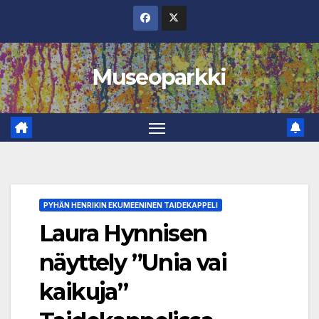
Skip
to
content
Museoparkki
PYHÄN HENRIKIN EKUMEENINEN TAIDEKAPPELI
Laura Hynnisen
näyttely ”Unia vai
kaikuja”