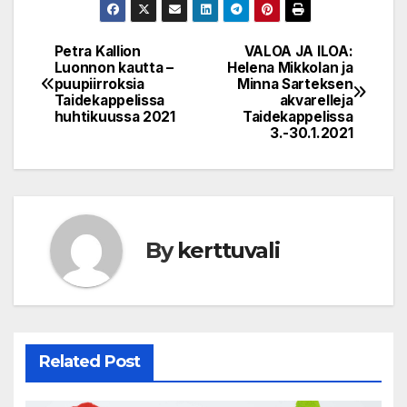
Petra Kallion
VALOA JA ILOA:
Post
Luonnon kautta –
Helena Mikkolan ja
puupiirroksia
Minna Sarteksen
navigation
Taidekappelissa
akvarelleja
huhtikuussa 2021
Taidekappelissa
3.-30.1.2021
By
kerttuvali
Related Post