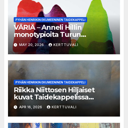
PYHÄN HENRIKIN EKUMEENINEN TAIDEKAPPELI
VÄRIÄ – Anneli Hillin
monotypioita Turun
Taidekappelissa kesäkuussa
MAY 20, 2026
KERTTUVALI
PYHÄN HENRIKIN EKUMEENINEN TAIDEKAPPELI
Riikka Niittosen Hiljaiset
kuvat Taidekappelissa
toukokuussa
APR 16, 2026
KERTTUVALI