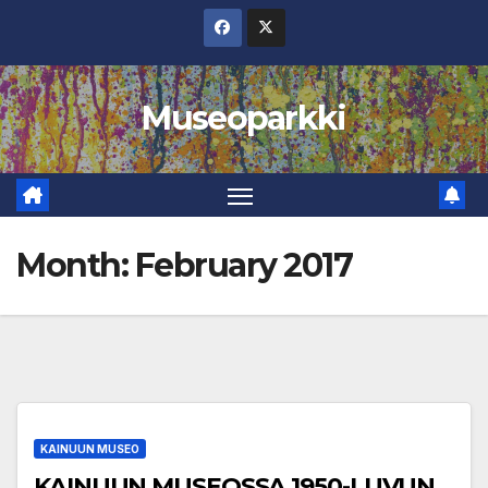
Skip
to
content
Museoparkki
Month:
February 2017
KAINUUN MUSEO
KAINUUN MUSEOSSA 1950-LUVUN