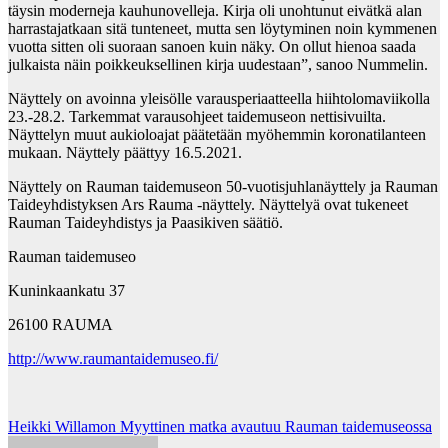
täysin moderneja kauhunovelleja. Kirja oli unohtunut eivätkä alan
harrastajatkaan sitä tunteneet, mutta sen löytyminen noin kymmenen
vuotta sitten oli suoraan sanoen kuin näky. On ollut hienoa saada
julkaista näin poikkeuksellinen kirja uudestaan”, sanoo Nummelin.
Näyttely on avoinna yleisölle varausperiaatteella hiihtolomaviikolla
23.-28.2. Tarkemmat varausohjeet taidemuseon nettisivuilta.
Näyttelyn muut aukioloajat päätetään myöhemmin koronatilanteen
mukaan. Näyttely päättyy 16.5.2021.
Näyttely on Rauman taidemuseon 50-vuotisjuhlanäyttely ja Rauman
Taideyhdistyksen Ars Rauma -näyttely. Näyttelyä ovat tukeneet
Rauman Taideyhdistys ja Paasikiven säätiö.
Rauman taidemuseo
Kuninkaankatu 37
26100 RAUMA
http://www.raumantaidemuseo.fi/
Post
Heikki Willamon Myyttinen matka avautuu Rauman taidemuseossa