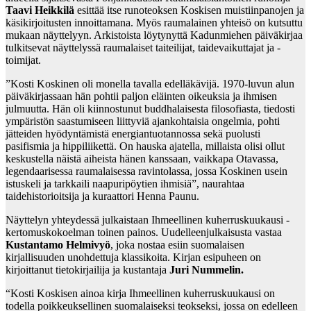
Taavi Heikkilä
esittää itse runoteoksen Koskisen muistiinpanojen ja
käsikirjoitusten innoittamana. Myös raumalainen yhteisö on kutsuttu
mukaan näyttelyyn. Arkistoista löytynyttä Kadunmiehen päiväkirjaa
tulkitsevat näyttelyssä raumalaiset taiteilijat, taidevaikuttajat ja -
toimijat.
”Kosti Koskinen oli monella tavalla edelläkävijä. 1970-luvun alun
päiväkirjassaan hän pohtii paljon eläinten oikeuksia ja ihmisen
julmuutta. Hän oli kiinnostunut buddhalaisesta filosofiasta, tiedosti
ympäristön saastumiseen liittyviä ajankohtaisia ongelmia, pohti
jätteiden hyödyntämistä energiantuotannossa sekä puolusti
pasifismia ja hippiliikettä. On hauska ajatella, millaista olisi ollut
keskustella näistä aiheista hänen kanssaan, vaikkapa Otavassa,
legendaarisessa raumalaisessa ravintolassa, jossa Koskinen usein
istuskeli ja tarkkaili naapuripöytien ihmisiä”, naurahtaa
taidehistorioitsija ja kuraattori Henna Paunu.
Näyttelyn yhteydessä julkaistaan Ihmeellinen kuherruskuukausi -
kertomuskokoelman toinen painos. Uudelleenjulkaisusta vastaa
Kustantamo Helmivyö
, joka nostaa esiin suomalaisen
kirjallisuuden unohdettuja klassikoita. Kirjan esipuheen on
kirjoittanut tietokirjailija ja kustantaja
Juri Nummelin.
“Kosti Koskisen ainoa kirja Ihmeellinen kuherruskuukausi on
todella poikkeuksellinen suomalaiseksi teokseksi, jossa on edelleen