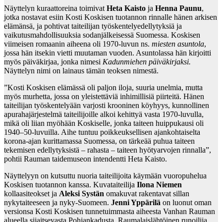
Näyttelyn kuraattoreina toimivat
Heta Kaisto
ja
Henna Paunu
,
jotka nostavat esiin Kosti Koskisen tuotannon rinnalle hänen arkisen
elämänsä, ja pohtivat taiteilijan työskentelyedellytyksiä ja
vaikutusmahdollisuuksia sodanjälkeisessä Suomessa. Koskisen
viimeisen romaanin aiheena oli 1970-luvun ns.
miesten asuntola
,
jossa hän itsekin vietti muutaman vuoden. Asuntolassa hän kirjoitti
myös päiväkirjaa, jonka nimesi
Kadunmiehen päiväkirjaksi.
Näyttelyn nimi on lainaus tämän teoksen nimestä.
”Kosti Koskisen elämässä oli paljon iloja, suuria unelmia, mutta
myös murhetta, jossa on yleistettäviä inhimillisiä piirteitä. Hänen
taiteilijan työskentelyään varjosti krooninen köyhyys, kunnollinen
apurahajärjestelmä taiteilijoille alkoi kehittyä vasta 1970-luvulla,
mikä oli liian myöhään Koskiselle, jonka taiteen huippukausi oli
1940–50-luvuilla. Aihe tuntuu poikkeuksellisen ajankohtaiselta
korona-ajan kurittamassa Suomessa, on tärkeää puhua taiteen
tekemisen edellytyksistä – rahasta – taiteen hyötyarvojen rinnalla”,
pohtii Rauman taidemuseon intendentti Heta Kaisto.
Näyttelyyn on kutsuttu nuoria taiteilijoita käymään vuoropuhelua
Koskisen tuotannon kanssa. Kuvataiteilija
Ilona Niemen
kollaasiteokset ja
Aleksi Systän
omakuvat rakentavat sillan
nykytaiteeseen ja nyky-Suomeen.
Jenni Yppärilä
on luonut oman
versionsa Kosti Koskisen tunnetuimmasta aiheesta Vanhan Rauman
alueella sijaitsevasta Pohjankadusta. Raumalaislähtöinen runoilija