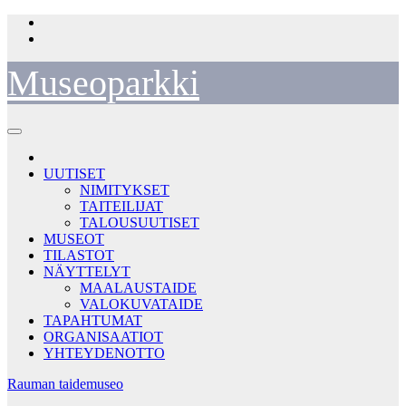
Skip
to
content
Museoparkki
UUTISET
NIMITYKSET
TAITEILIJAT
TALOUSUUTISET
MUSEOT
TILASTOT
NÄYTTELYT
MAALAUSTAIDE
VALOKUVATAIDE
TAPAHTUMAT
ORGANISAATIOT
YHTEYDENOTTO
Rauman taidemuseo