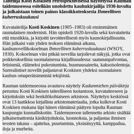
Taiteilija Kosti Koskisen retrospektiivisessä näyttelyssä Rauman
taidemuseossa esitellään unohdettu kauhukirjailija 1930-luvulta
ja julkaistaan toinen painos klassikkoteoksesta
Ihmeellinen
kuherruskuukausi
Kuvataiteilija
Kosti Koskinen
(1905–1983) oli ensimmäinen
raumalainen modernisti. Hän opiskeli 1920-luvulla sekä kuvataiteita
että musiikkia, ja kirjoitti tavoitteellisesti myös kaunokirjallisuutta.
Hän julkaisi vain yhden teoksen elämänsä aikana,
kauhunovellikokoelman
Ihmeellinen kuherruskuukausi
(WSOY,
1930). Kokoelman viisi pitkää novellia tarjoilevat näkyjä, jotka ovat
poikkeuksellisia suomalaisessa kirjallisuudessa: saatananpalvontaa,
fetisismiä, eläimeksi pukeutumista, huumausaineita, kaksoisolentoja.
Surrealistiset novellit paljastavat Koskisen yhdeksi suomalaisen
kauhun omaperäisimmistä tekijöistä.
Rauman taidemuseossa avautuva näyttely
Kadunmiehen päiväkirja
perustuu Kosti Koskisen taiteelliseen tuotantoon, kuvataiteeseen ja
kirjoituksiin sekä henkilökohtaiseen arkistoon. Näyttelyn keskiössä
ovat 13 laatikkoa kirjallista arkistomateriaalia, jotka kulkivat Kosti
Koskisen mukana läpi hänen elämänsä päätyen lopulta Rauman
kaupungin kunnalliskotiin. Taidemuseoon tallennettu arkisto sisältää
julkaisemattomia käsikirjoituksia, luonnoksia, ja paljastaa ihmisen
teosten takana – ajattelua, puurtamista, yksinäisyyttä, kamppailua,
iloja ja murheita.