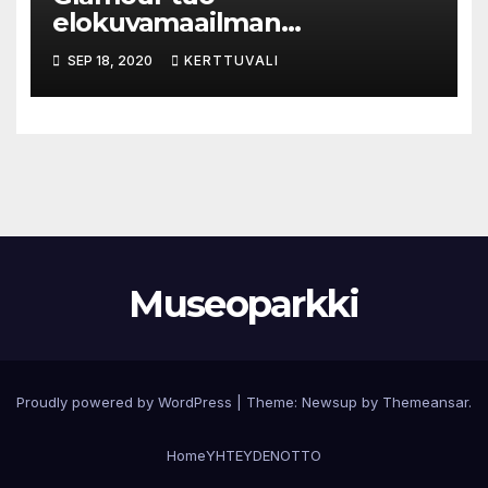
elokuvamaailman
pukuloiston Serlachius-
SEP 18, 2020
KERTTUVALI
museoihin
Museoparkki
Proudly powered by WordPress
|
Theme:
Newsup
by
Themeansar
.
Home
YHTEYDENOTTO