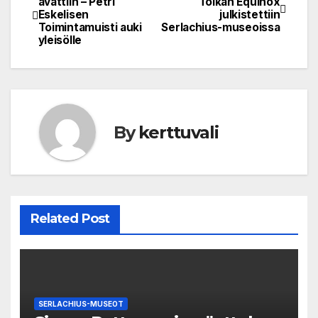
avattiin – Petri
Toikan Equinox
Eskelisen
julkistettiin
navigation
Toimintamuisti auki
Serlachius-museoissa
yleisölle
By
kerttuvali
Related Post
SERLACHIUS-MUSEOT