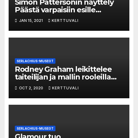
Simon Pattersonin näyttely
Päästä varpaisiin esille
Serlachius-museoihin
JAN 15, 2021
KERTTUVALI
SERLACHIUS-MUSEOT
Rodney Graham leikittelee
taiteilijan ja mallin rooleilla
Serlachius-museoissa
OCT 2, 2020
KERTTUVALI
SERLACHIUS-MUSEOT
Glamour tuo