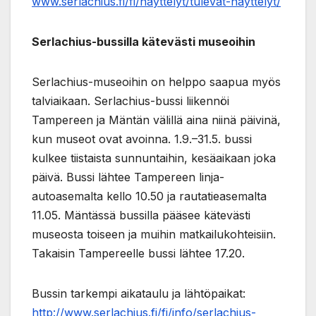
www.serlachius.fi/fi/nayttelyt/tulevat-nayttelyt/
Serlachius-bussilla kätevästi museoihin
Serlachius-museoihin on helppo saapua myös
talviaikaan. Serlachius-bussi liikennöi
Tampereen ja Mäntän välillä aina niinä päivinä,
kun museot ovat avoinna. 1.9.–31.5. bussi
kulkee tiistaista sunnuntaihin, kesäaikaan joka
päivä. Bussi lähtee Tampereen linja-
autoasemalta kello 10.50 ja rautatieasemalta
11.05. Mäntässä bussilla pääsee kätevästi
museosta toiseen ja muihin matkailukohteisiin.
Takaisin Tampereelle bussi lähtee 17.20.
Bussin tarkempi aikataulu ja lähtöpaikat:
http://www.serlachius.fi/fi/info/serlachius-