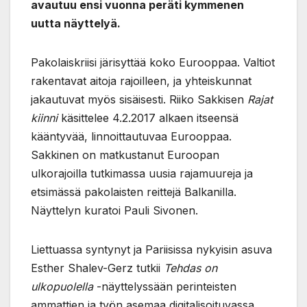
avautuu ensi vuonna peräti kymmenen
uutta näyttelyä.
Pakolaiskriisi järisyttää koko Eurooppaa. Valtiot
rakentavat aitoja rajoilleen, ja yhteiskunnat
jakautuvat myös sisäisesti. Riiko Sakkisen
Rajat
kiinni
käsittelee 4.2.2017 alkaen itseensä
kääntyvää, linnoittautuvaa Eurooppaa.
Sakkinen on matkustanut Euroopan
ulkorajoilla tutkimassa uusia rajamuureja ja
etsimässä pakolaisten reittejä Balkanilla.
Näyttelyn kuratoi Pauli Sivonen.
Liettuassa syntynyt ja Pariisissa nykyisin asuva
Esther Shalev-Gerz tutkii
Tehdas on
ulkopuolella
-näyttelyssään perinteisten
ammattien ja työn asemaa digitalisoituvassa