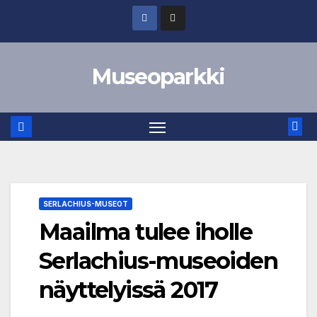
Skip
to
content
Museoparkki
SERLACHIUS-MUSEOT
Maailma tulee iholle
Serlachius-museoiden
näyttelyissä 2017