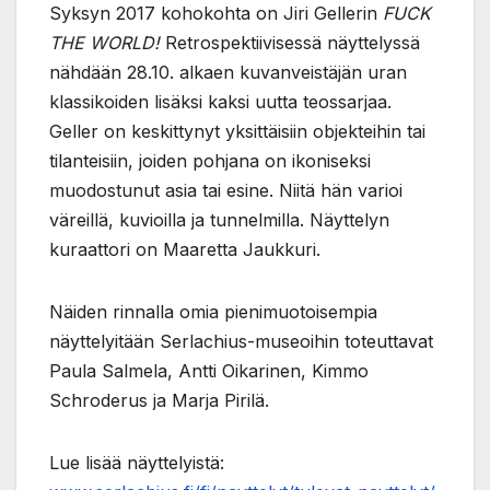
Syksyn 2017 kohokohta on Jiri Gellerin
FUCK
THE WORLD!
Retrospektiivisessä näyttelyssä
nähdään 28.10. alkaen kuvanveistäjän uran
klassikoiden lisäksi kaksi uutta teossarjaa.
Geller on keskittynyt yksittäisiin objekteihin tai
tilanteisiin, joiden pohjana on ikoniseksi
muodostunut asia tai esine. Niitä hän varioi
väreillä, kuvioilla ja tunnelmilla. Näyttelyn
kuraattori on Maaretta Jaukkuri.
Näiden rinnalla omia pienimuotoisempia
näyttelyitään Serlachius-museoihin toteuttavat
Paula Salmela, Antti Oikarinen, Kimmo
Schroderus ja Marja Pirilä.
Lue lisää näyttelyistä: