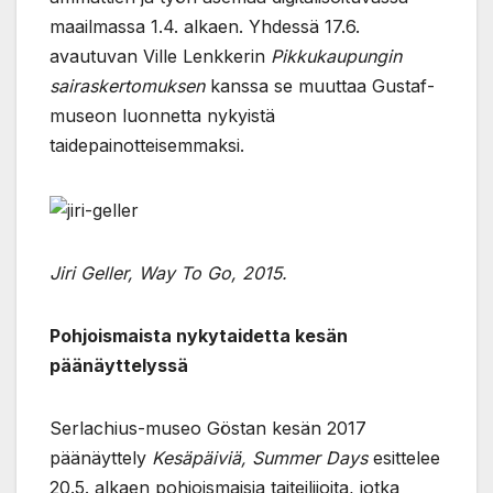
maailmassa 1.4. alkaen. Yhdessä 17.6.
avautuvan Ville Lenkkerin
Pikkukaupungin
sairaskertomuksen
kanssa se muuttaa Gustaf-
museon luonnetta nykyistä
taidepainotteisemmaksi.
Jiri Geller, Way To Go, 2015.
Pohjoismaista nykytaidetta kesän
päänäyttelyssä
Serlachius-museo Göstan kesän 2017
päänäyttely
Kesäpäiviä, Summer Days
esittelee
20.5. alkaen pohjoismaisia taiteilijoita, jotka