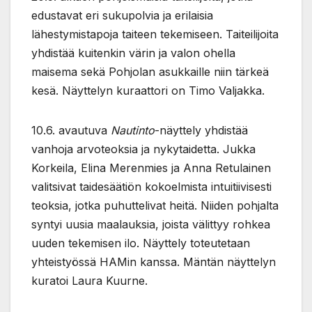
edustavat eri sukupolvia ja erilaisia
lähestymistapoja taiteen tekemiseen. Taiteilijoita
yhdistää kuitenkin värin ja valon ohella
maisema sekä Pohjolan asukkaille niin tärkeä
kesä. Näyttelyn kuraattori on Timo Valjakka.
10.6. avautuva
Nautinto
-näyttely yhdistää
vanhoja arvoteoksia ja nykytaidetta. Jukka
Korkeila, Elina Merenmies ja Anna Retulainen
valitsivat taidesäätiön kokoelmista intuitiivisesti
teoksia, jotka puhuttelivat heitä. Niiden pohjalta
syntyi uusia maalauksia, joista välittyy rohkea
uuden tekemisen ilo. Näyttely toteutetaan
yhteistyössä HAMin kanssa. Mäntän näyttelyn
kuratoi Laura Kuurne.