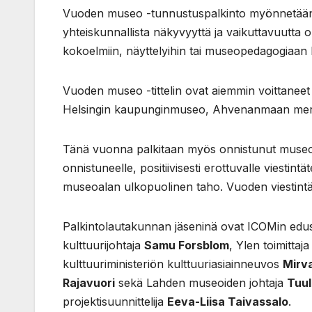
Vuoden museo -tunnustuspalkinto myönnetään m
yhteiskunnallista näkyvyyttä ja vaikuttavuutta 
kokoelmiin, näyttelyihin tai museopedagogiaan li
Vuoden museo -tittelin ovat aiemmin voittan
Helsingin kaupunginmuseo, Ahvenanmaan mer
Tänä vuonna palkitaan myös onnistunut museoal
onnistuneelle, positiivisesti erottuvalle viestin
museoalan ulkopuolinen taho. Vuoden viestintät
Palkintolautakunnan jäseninä ovat ICOMin edu
kulttuurijohtaja
Samu Forsblom
, Ylen toimittaj
kulttuuriministeriön kulttuuriasiainneuvos
Mirva
Rajavuori
sekä Lahden museoiden johtaja
Tuul
projektisuunnittelija
Eeva-Liisa Taivassalo
.