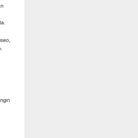
an
ta.
useo,
.
ngin