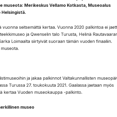
kolme museota: Merikeskus Vellamo Kotkasta, Museoalus
Helsingistä.
vuonna seitsemättä kertaa. Vuonna 2020 palkintoa ei jaet
 Apteekkimuseo ja Qwenselin talo Turusta, Helinä Rautavaara
a Loimaalta siirtyivät suoraan tämän vuoden finaaliin.
i museota.
istimuseoihin ja jakaa palkinnot Valtakunnallisten museopäi
assa Turussa 27. toukokuuta 2021. Gaalassa jaetaan myös
stä kertaa Vuoden museokauppa -palkinto.
erkillinen museo