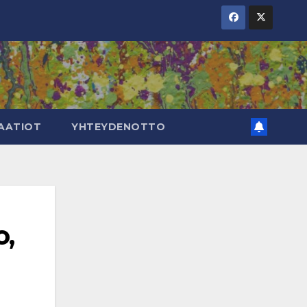
AATIOT
YHTEYDENOTTO
o,