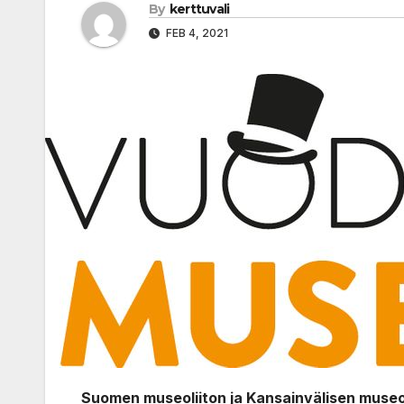
By
kerttuvali
FEB 4, 2021
Suomen museoliiton ja Kansainvälisen mus