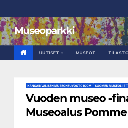
Skip
to
content
Museoparkki
UUTISET
MUSEOT
TILAST
KANSAINVÄLISEN MUSEONEUVOSTO ICOM
SUOMEN MUSEOLIIT
Vuoden museo -fina
Museoalus Pommer