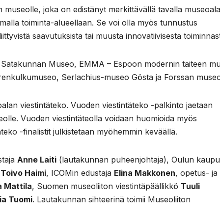
useolle, joka on edistänyt merkittävällä tavalla museoal
omalla toiminta-alueellaan. Se voi olla myös tunnustus
ittyvistä saavutuksista tai muusta innovatiivisesta toiminnas
eet Satakunnan Museo, EMMA – Espoon modernin taiteen m
enkulkumuseo, Serlachius-museo Gösta ja Forssan museo
an viestintäteko. Vuoden viestintäteko -palkinto jaetaan
täteolle. Vuoden viestintäteolla voidaan huomioida myös
eko -finalistit julkistetaan myöhemmin keväällä.
staja
Anne Laiti
(lautakunnan puheenjohtaja), Oulun kaupu
a
Toivo Haimi
, ICOMin edustaja
Elina Makkonen
, opetus- ja
 Mattila
, Suomen museoliiton viestintäpäällikkö
Tuuli
ia Tuomi
. Lautakunnan sihteerinä toimii Museoliiton