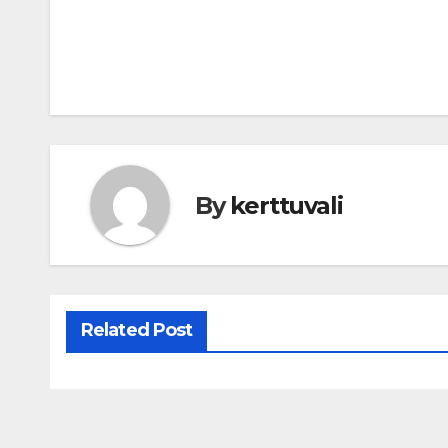
By
kerttuvali
Related Post