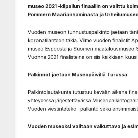
museo 2021 -kilpailun finaaliin on valittu 
Pommern Maarianhaminasta ja Urheilumuseo 
Vuoden museon tunnustuspalkinto jaetaan tänä 
koronatilanteen takia. Viime vuoden finalistit
museo Espoosta ja Suomen maatalousmuseo Sark
Vuonna 2021 finalisteina on siis kaikkiaan kuus
Palkinnot jaetaan Museopäivillä Turussa
Palkintolautakunta tutustuu kevään aikana final
yhteydessä järjestettävässä Museopalkintogaal
Vuoden viestintäteko -palkinto sekä ensimmäi
Vuoden museoksi valitaan vaikuttava ja esim