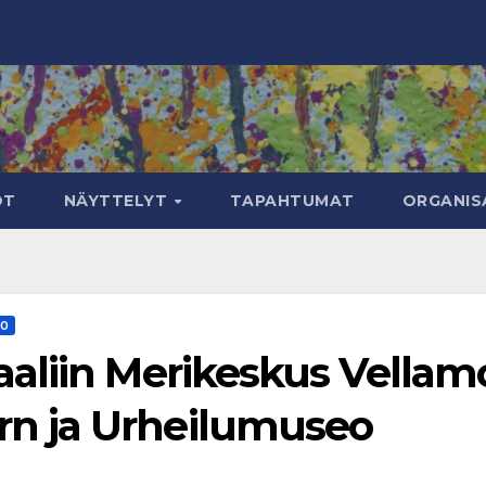
OT
NÄYTTELYT
TAPAHTUMAT
ORGANIS
TO
aliin Merikeskus Vellam
n ja Urheilumuseo