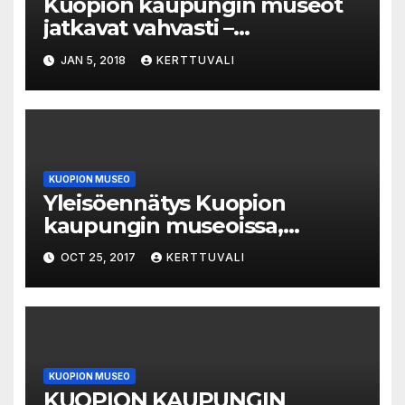
Kuopion kaupungin museot
jatkavat vahvasti –
kokonaiskävijämäärä nousi
JAN 5, 2018
KERTTUVALI
lähes 83 000:een
KUOPION MUSEO
Yleisöennätys Kuopion
kaupungin museoissa,
supersyyslomaviikolla
OCT 25, 2017
KERTTUVALI
yhteensä 4 250 kävijää
KUOPION MUSEO
KUOPION KAUPUNGIN