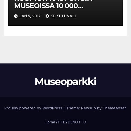
MUSEOISSA 10 000
KÄVIJÄLISÄYS V. 2016: Viime
JAN 5, 2017
KERTTUVALI
vuonna kaikkiaan 70 000
museovierasta
Museoparkki
Proudly powered by WordPress
|
Theme:
Newsup
by
Themeansar
.
Home
YHTEYDENOTTO