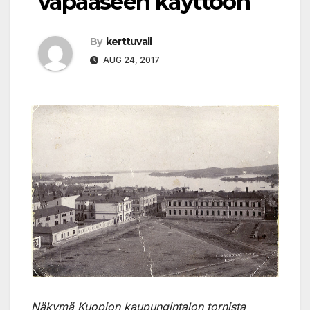
vapaaseen käyttöön
By
kerttuvali
AUG 24, 2017
Näkymä Kuopion kaupungintalon tornista