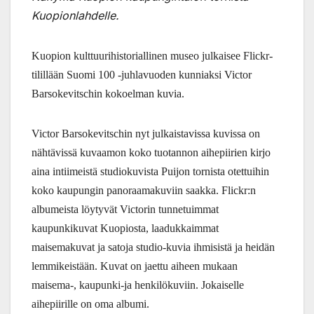
Kuopionlahdelle.
Kuopion kulttuurihistoriallinen museo julkaisee Flickr-
tilillään Suomi 100 -juhlavuoden kunniaksi Victor
Barsokevitschin kokoelman kuvia.
Victor Barsokevitschin nyt julkaistavissa kuvissa on
nähtävissä kuvaamon koko tuotannon aihepiirien kirjo
aina intiimeistä studiokuvista Puijon tornista otettuihin
koko kaupungin panoraamakuviin saakka. Flickr:n
albumeista löytyvät Victorin tunnetuimmat
kaupunkikuvat Kuopiosta, laadukkaimmat
maisemakuvat ja satoja studio-kuvia ihmisistä ja heidän
lemmikeistään. Kuvat on jaettu aiheen mukaan
maisema-, kaupunki-ja henkilökuviin. Jokaiselle
aihepiirille on oma albumi.