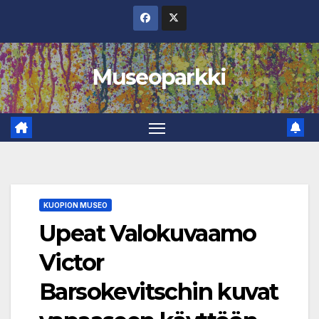
Skip
to
content
Museoparkki
KUOPION MUSEO
Upeat Valokuvaamo
Victor
Barsokevitschin kuvat