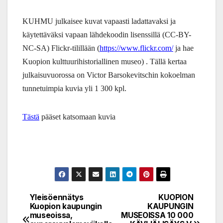
KUHMU julkaisee kuvat vapaasti ladattavaksi ja
käytettäväksi vapaan lähdekoodin lisenssillä (CC-BY-
NC-SA) Flickr-tilillään (
https://www.flickr.com/
ja hae
Kuopion kulttuurihistoriallinen museo) . Tällä kertaa
julkaisuvuorossa on Victor Barsokevitschin kokoelman
tunnetuimpia kuvia yli 1 300 kpl.
Tästä
pääset katsomaan kuvia
Yleisöennätys
KUOPION
Post
Kuopion kaupungin
KAUPUNGIN
museoissa,
MUSEOISSA 10 000