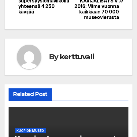
navigation
supersyyslomaviikolla
KÄVIJÄLISÄYS V.
yhteensä 4 250
2016: Viime vuonna
kävijää
kaikkiaan 70 000
museovierasta
By
kerttuvali
Related Post
KUOPION MUSEO